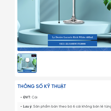
THÔNG SỐ KỸ THUẬT
- ĐVT:
Cái
- Lưu ý
: Sản phẩm bán theo bộ 6 cái không bán lẻ từn