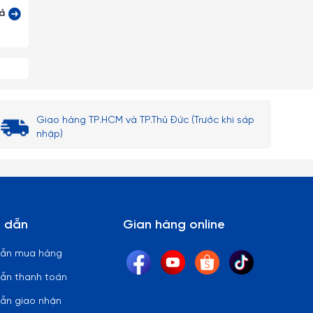
cả
Giao hàng TP.HCM và TP.Thủ Đức (Trước khi sáp
nhập)
 vang
 dẫn
Gian hàng online
 rượu
dẫn mua hàng
ẫn thanh toán
 đình
ẫn giao nhận