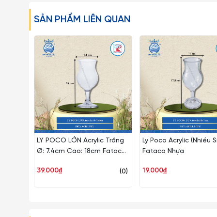
SẢN PHẨM LIÊN QUAN
LY POCO LỚN Acrylic Trắng
Ly Poco Acrylic (Nhiều S
Ø: 7.4cm Cao: 18cm Fataco
Fataco Nhựa
Nhựa ACR LPCL
39.000₫
19.000₫
(0)