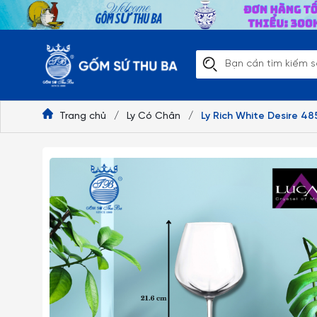
Trang chủ
/
Ly Có Chân
/
Ly Rich White Desire 