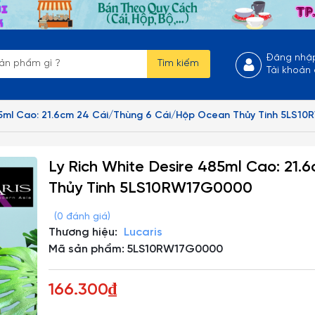
Đăng nhậ
Tìm kiếm
Tài khoản
485ml Cao: 21.6cm 24 Cái/Thùng 6 Cái/Hộp Ocean Thủy Tinh 5LS
Ly Rich White Desire 485ml Cao: 21
Thủy Tinh 5LS10RW17G0000
(0 đánh giá)
Thương hiệu:
Lucaris
Mã sản phẩm: 5LS10RW17G0000
166.300₫