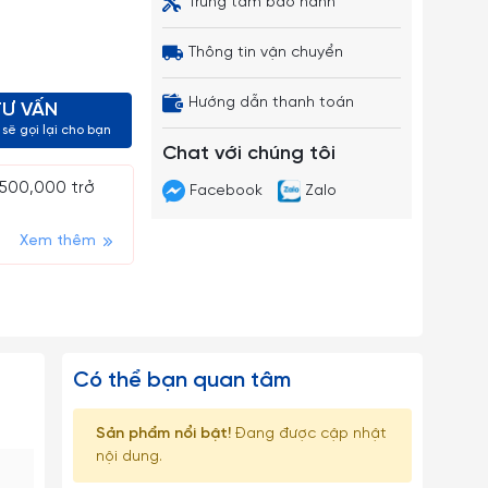
Trung tâm bảo hành
Thông tin vận chuyển
Hướng dẫn thanh toán
TƯ VẤN
sẽ gọi lại cho bạn
Chat với chúng tôi
 500,000 trở
Facebook
Zalo
Xem thêm
Có thể bạn quan tâm
Sản phẩm nổi bật!
Đang được cập nhật
nội dung.