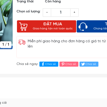
Trạng thái:
Còn hàng
Chọn số lượng:
–
+
ĐẶT MUA
Giao hàng tận nơi toàn quốc
Chúng tôi 
Miễn phí giao hàng cho đơn hàng có giá trị từ
1
/
1
lên
Chia sẻ ngay:
Chia sẻ
Chia sẻ
Chia sẻ
g cái