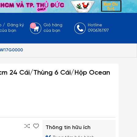
p
/
Đăng ký
Giỏ hàng
Hotline
0
 của bạn
của bạn
0906761197
10RW17G0000
.6cm 24 Cái/Thùng 6 Cái/Hộp Ocean
Thông tin hữu ích