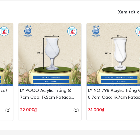
Xem tất 
ize)
LY POCO Acrylic Trắng Ø:
LY NO 798 Acrylic Trắng 
7cm Cao: 17.5cm Fataco
8.7cm Cao: 19.7cm Fata
Nhựa ACR LPC
Nhựa ACR NO798
22.000₫
31.000₫
(0)
(0)