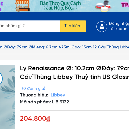
Đăng nhậ
Tìm kiếm
Tài khoản
cm ØĐáy: 7.9cm ØMiệng: 6.7cm 473ml Cao: 13cm 12 Cái/Thùng Libbe
Ly Renaissance Ø: 10.2cm ØĐáy: 7.9
Cái/Thùng Libbey Thuỷ tinh US Glass
(0 đánh giá)
Thương hiệu:
Libbey
Mã sản phẩm: LIB 9132
204.800₫