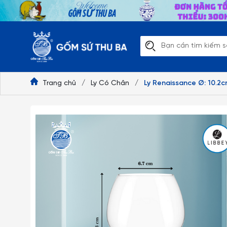
Trang chủ
/
Ly Có Chân
/
Ly Renaissance Ø: 10.2