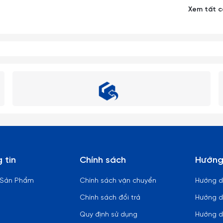
Xem tất 
 tiếp vào nhau cũng như va đập vào các đồ vật cứng khác tránh s
phần chân ly nhỏ dài rất dễ gẫy vỡ nên khi cầm phải nhẹ nhàng và 
ùi rửa ly cốc.
bị có nhiệt độ cao.
n đĩa.
 tin
Chính sách
Hướng
 vào các sản phẩm làm từ thuy tinh (từ nóng sang lạnh hoặc ngược
 Sản Phẩm
Chính sách vận chuyển
Hướng 
Chính sách đổi trả
Hướng d
hoặc dấm trắng (dấm ăn) là những chất tẩy rửa thần kỳ, giúp ly cốc
ọ bình thuỷ tinh có cổ thon dài, khó rửa sạch có thể dùng những vi
Quy định sử dụng
Hướng d