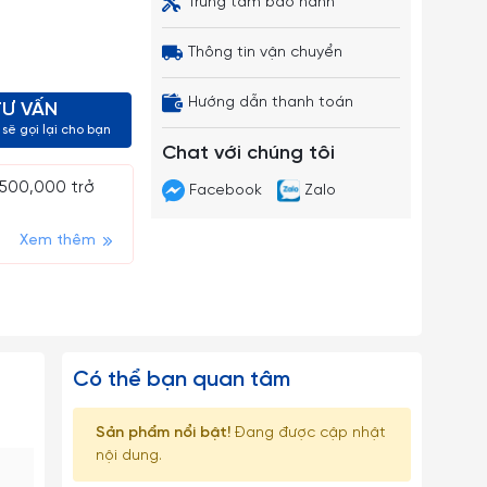
Trung tâm bảo hành
Thông tin vận chuyển
Hướng dẫn thanh toán
TƯ VẤN
sẽ gọi lại cho bạn
Chat với chúng tôi
 500,000 trở
Facebook
Zalo
Xem thêm
Có thể bạn quan tâm
Sản phẩm nổi bật!
Đang được cập nhật
nội dung.