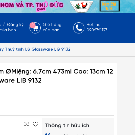
p
/
Đăng ký
Giỏ hàng
Hotline
0
 của bạn
của bạn
0906761197
y Thuỷ tinh US Glassware LIB 9132
cm ØMiệng: 6.7cm 473ml Cao: 13cm 12
ware LIB 9132
Thông tin hữu ích