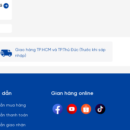
cả
ứt mẻ
tuyệt
Giao hàng TP.HCM và TP.Thủ Đức (Trước khi sáp
nhập)
 dẫn
Gian hàng online
 lại)
dẫn mua hàng
ẫn thanh toán
 thủy
ên bi
ẫn giao nhận