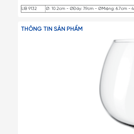
LIB 9132
Ø: 10.2cm - ØĐáy: 7.9cm - ØMiệng: 6.7cm - 
THÔNG TIN SẢN PHẨM