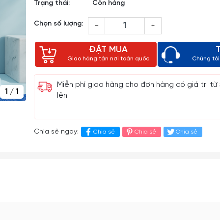
Trạng thái:
Còn hàng
Chọn số lượng:
–
+
ĐẶT MUA
Giao hàng tận nơi toàn quốc
Chúng tôi 
Miễn phí giao hàng cho đơn hàng có giá trị từ
1
/
1
lên
Chia sẻ ngay:
Chia sẻ
Chia sẻ
Chia sẻ