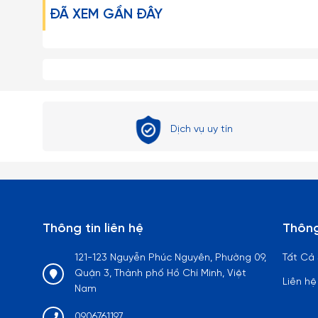
Một số lưu ý khi sử dụng:
ĐÃ XEM GẦN ĐÂY
– Hạn chế việc để Ly Dĩa Thủy Tinh va chạm mạnh trực
nứt vỡ.
– Những loại ly rượu vang, ly cooktail thủy tinh mà có 
đối không được bẻ, vặn hoặc cầm không đúng cách…
Dịch vụ uy tín
– Tuyệt đối không dùng các đồ vật cứng thô ráp để lau ch
– Tránh dùng Ly trong lò vi sóng, lò nướng hay các thiết 
– Hạn chế dùng Ly cốc thủy tinh với các loại máy rửa ché
Thông tin liên hệ
Thông
– Tuyệt đối tránh rót nước sôi nóng một cách đột ngột
gây ra hiện tượng sốc nhiệt có thể làm nứt vỡ Ly.
121-123 Nguyễn Phúc Nguyên, Phường 09,
Tất Cả
Quận 3, Thành phố Hồ Chí Minh, Việt
Liên hệ
– Với tất cả mọi loại đồ thủy tinh nói chung thì chanh 
Nam
tinh luôn trong và sáng bóng như mới, đối với các loại l
0906761197