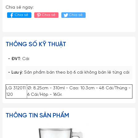
Chia sẻ ngay:
Chia sẻ
Chia sẻ
Chia sẻ
THÔNG SỐ KỸ THUẬT
- ĐVT:
Cái
- Lưu ý:
Sản phẩm bán theo bộ 6 cái không bán lẻ từng cái
LG 312011
Ø: 8.25cm - 310ml - Cao: 10.3cm - 48 Cái/Thùng -
120
6 Cái/Hộp - 16Gr.
THÔNG TIN SẢN PHẨM