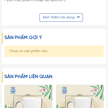
- Đặt thực phẩm ở nhiệt độ dưới 80 C
- Được làm từ thủy tinh vôi soda Nhiệt độ không được vượt
Xem thêm nội dung
quá 80 C.
- Nguyên liệu thô được sử dụng có nguồn gốc từ thiên nhiên.
An toàn 100% cho người tiêu dùng
SẢN PHẨM GỢI Ý
- Sử dụng công nghệ PRESS trong sản xuất, kính dày, chắc
Chưa có sản phẩm nào
chắn và bền bỉ.
- Không dùng cho Microwave. Không đun nấu trực tiếp và
không thay đổi nhiệt độ đột ngột.
SẢN PHẨM LIÊN QUAN
Một số lưu ý khi sử dụng:
– Hạn chế việc để Ly Dĩa Thủy Tinh va chạm mạnh trực tiếp
vào nhau cũng như va đập vào các đồ vật cứng khác tránh
sứt mẻ nứt vỡ.