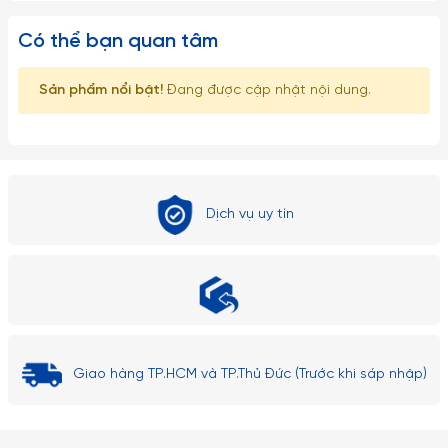
dấm trắng (dấm ăn) là những chất tẩy rửa thần kỳ, giúp ly
Có thể bạn quan tâm
cốc thủy tinh luôn trong và sáng bóng như mới, đối với các
loại lọ bình thuỷ tinh có cổ thon dài, khó rửa sạch có thể
Sản phẩm nổi bật!
Đang được cập nhật nội dung.
dùng những viên bi nhỏ li ti bằng thép không gỉ để rửa chất
cặn bã và vết bẩn nằm sâu trong bình.
Lưu ý:
Dịch vụ uy tín
1. Đây là sản phẩm có thể bị vỡ nếu tác động với lực cực
mạnh như ném, vứt, rớt từ trên cao xuống, vì vậy xin quý
khách vui lòng để ngoài tầm với trẻ em.
2. Về kích thước: Do góc chụp khác nhau nên sẽ gây ra những
lỗi thị giác nhất định. Sai số có thể từ 1-2cm
Giao hàng TP.HCM và TP.Thủ Đức (Trước khi sáp nhập)