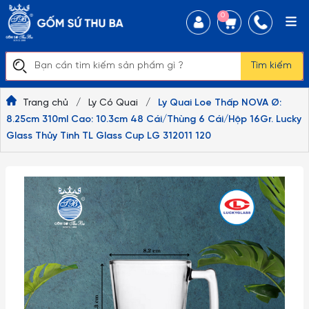
0
Tìm kiếm
Trang chủ
/
Ly Có Quai
/
Ly Quai Loe Thấp NOVA Ø:
8.25cm 310ml Cao: 10.3cm 48 Cái/Thùng 6 Cái/Hộp 16Gr. Lucky
Glass Thủy Tinh TL Glass Cup LG 312011 120