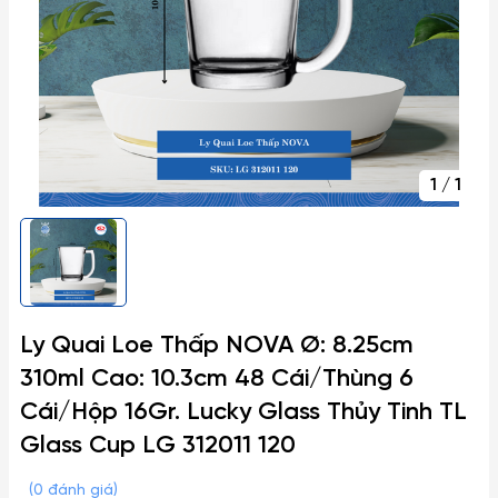
1
/
1
Ly Quai Loe Thấp NOVA Ø: 8.25cm
310ml Cao: 10.3cm 48 Cái/Thùng 6
Cái/Hộp 16Gr. Lucky Glass Thủy Tinh TL
Glass Cup LG 312011 120
(0 đánh giá)