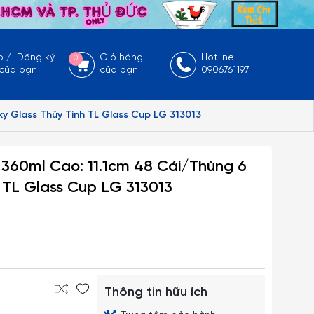
p
/
Đăng ký
Giỏ hàng
Hotline
0
 của bạn
của bạn
0906761197
ky Glass Thủy Tinh TL Glass Cup LG 313013
 360ml Cao: 11.1cm 48 Cái/Thùng 6
 TL Glass Cup LG 313013
Thông tin hữu ích