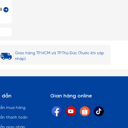
cả
 lòng
Giao hàng TP.HCM và TP.Thủ Đức (Trước khi sáp
nhập)
 dẫn
Gian hàng online
dẫn mua hàng
ẫn thanh toán
ẫn giao nhận