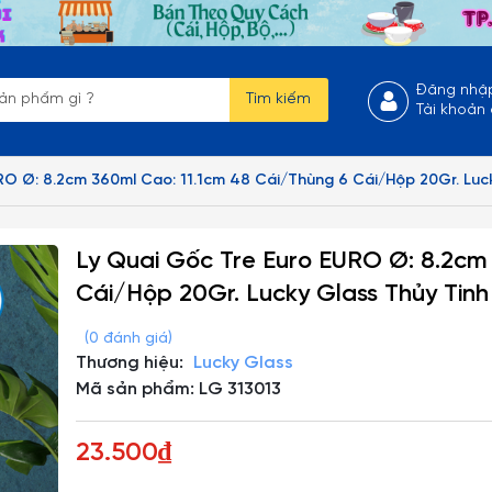
Đăng nhậ
Tìm kiếm
Tài khoản
RO Ø: 8.2cm 360ml Cao: 11.1cm 48 Cái/Thùng 6 Cái/Hộp 20Gr. Luc
Ly Quai Gốc Tre Euro EURO Ø: 8.2cm
Cái/Hộp 20Gr. Lucky Glass Thủy Tinh
(0 đánh giá)
Thương hiệu:
Lucky Glass
Mã sản phẩm: LG 313013
23.500₫