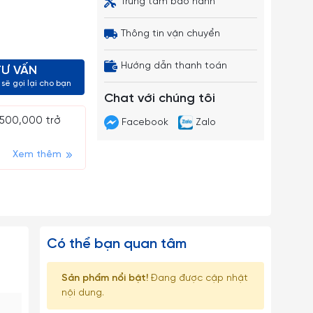
Trung tâm bảo hành
Thông tin vận chuyển
Hướng dẫn thanh toán
TƯ VẤN
sẽ gọi lại cho bạn
Chat với chúng tôi
 500,000 trở
Facebook
Zalo
Xem thêm
Có thể bạn quan tâm
Sản phẩm nổi bật!
Đang được cập nhật
nội dung.