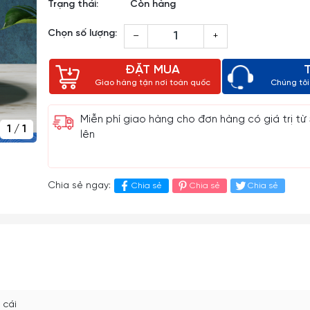
Trạng thái:
Còn hàng
Chọn số lượng:
–
+
ĐẶT MUA
Giao hàng tận nơi toàn quốc
Chúng tôi 
Miễn phí giao hàng cho đơn hàng có giá trị từ
1
/
1
lên
Chia sẻ ngay:
Chia sẻ
Chia sẻ
Chia sẻ
 cái