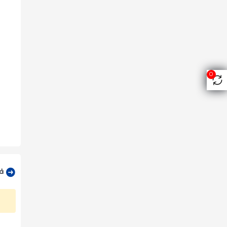
0
cả
ứt mẻ