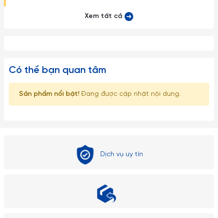
mạnh như ném, vứt, rớt từ trên cao xuống, vì vậy xin quý
Xem tất cả
khách vui lòng để ngoài tầm với trẻ em.
2. Về kích thước: Do góc chụp khác nhau nên sẽ gây ra những
lỗi thị giác nhất định. Sai số có thể từ 1-2cm
Có thể bạn quan tâm
Sản phẩm nổi bật!
Đang được cập nhật nội dung.
Dịch vụ uy tín