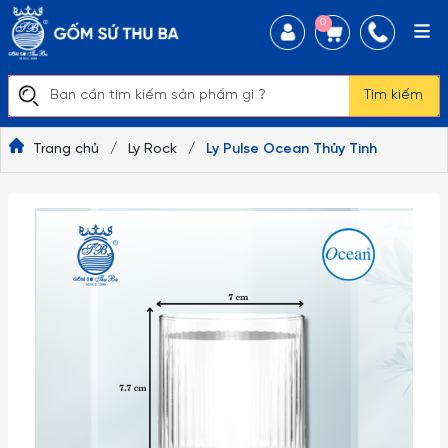
0
Tìm kiếm
Trang chủ
/
Ly Rock
/
Ly Pulse Ocean Thủy Tinh