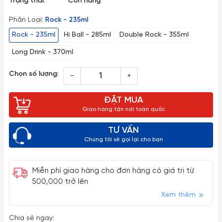
Trạng thái:
Còn hàng
Phân Loại:
Rock - 235ml
Rock - 235ml
Hi Ball - 285ml
Double Rock - 355ml
Long Drink - 370ml
Chọn số lượng:
–
+
ĐẶT MUA
Giao hàng tận nơi toàn quốc
TƯ VẤN
Chúng tôi sẽ gọi lại cho bạn
Miễn phí giao hàng cho đơn hàng có giá trị từ
500,000 trở lên
Xem thêm
Chia sẻ ngay: