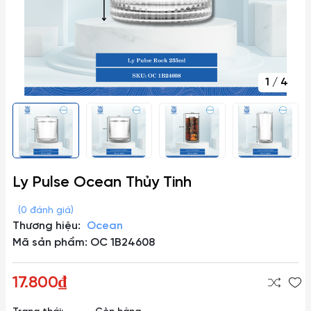
1
/
4
Ly Pulse Ocean Thủy Tinh
(0 đánh giá)
Thương hiệu:
Ocean
Mã sản phẩm: OC 1B24608
17.800₫