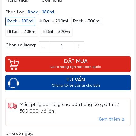
Trạng thái:
Còn hàng
Phân Loại:
Rock - 180ml
Rock - 180ml
Hi Ball - 290ml
Rock - 300ml
Hi Ball - 435ml
Hi Ball - 570ml
Chọn số lượng:
–
+
ĐẶT MUA
Giao hàng tận nơi toàn quốc
TƯ VẤN
Chúng tôi sẽ gọi lại cho bạn
Miễn phí giao hàng cho đơn hàng có giá trị từ
500,000 trở lên
Xem thêm
Chia sẻ ngay: