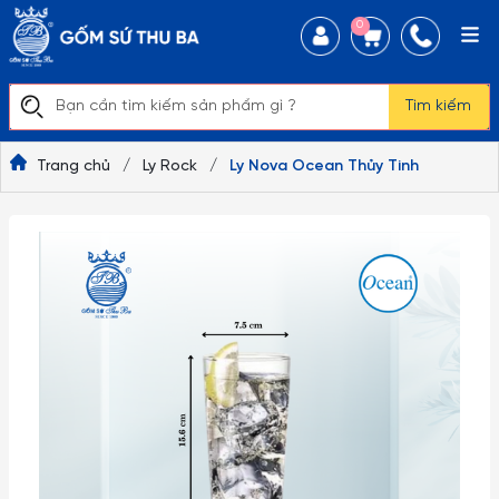
0
Tìm kiếm
Trang chủ
/
Ly Rock
/
Ly Nova Ocean Thủy Tinh