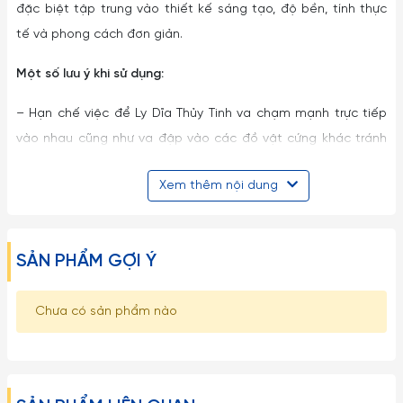
đặc biệt tập trung vào thiết kế sáng tạo, độ bền, tính thực
tế và phong cách đơn giản.
Một số lưu ý khi sử dụng:
– Hạn chế việc để Ly Dĩa Thủy Tinh va chạm mạnh trực tiếp
vào nhau cũng như va đập vào các đồ vật cứng khác tránh
sứt mẻ nứt vỡ.
Xem thêm nội dung
– Những loại ly rượu vang, ly cooktail thủy tinh mà có phần
chân ly nhỏ dài rất dễ gẫy vỡ nên khi cầm phải nhẹ nhàng và
tuyệt đối không được bẻ, vặn hoặc cầm không đúng cách…
SẢN PHẨM GỢI Ý
– Tuyệt đối không dùng các đồ vật cứng thô ráp để lau chùi
Chưa có sản phẩm nào
rửa ly cốc.
Tránh dùng Ly Ocean Thái Lan trong lò vi sóng, lò nướng hay
các thiết bị có nhiệt độ cao.