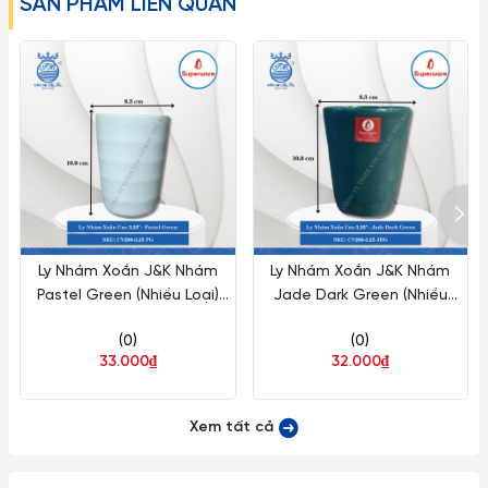
SẢN PHẨM LIÊN QUAN
– Hạn chế dùng Ly cốc thủy tinh Thái Lan với các loại máy rửa
chén đĩa.
– Tuyệt đối tránh rót nước sôi nóng một cách đột ngột vào
các sản phẩm làm từ thuy tinh (từ nóng sang lạnh hoặc
ngược lại) gây ra hiện tượng sốc nhiệt có thể làm nứt vỡ Ly.
– Với tất cả mọi loại đồ thủy tinh nói chung và ly cốc thủy
tinh Ocean nói riêng thì chanh hoặc dấm trắng (dấm ăn) là
Ly Nhám Xoắn J&K Nhám
Ly Nhám Xoắn J&K Nhám
những chất tẩy rửa thần kỳ, giúp ly cốc thủy tinh luôn trong và
Pastel Green (Nhiều Loại)
Jade Dark Green (Nhiều
sáng bóng như mới, đối với các loại lọ bình thuỷ tinh có cổ
Superware Nhựa
Loại) Superware Nhựa
thon dài, khó rửa sạch có thể dùng những viên bi nhỏ li ti
(0)
(0)
33.000₫
32.000₫
bằng thép không gỉ để rửa chất cặn bã và vết bẩn nằm sâu
trong bình.
Xem tất cả
Lưu ý: