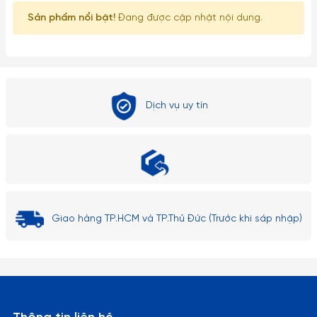
Sản phẩm nổi bật!
Đang được cập nhật nội dung.
– Những loại ly rượu vang, ly cooktail thủy tinh mà có phần
chân ly nhỏ dài rất dễ gẫy vỡ nên khi cầm phải nhẹ nhàng và
tuyệt đối không được bẻ, vặn hoặc cầm không đúng cách…
– Tuyệt đối không dùng các đồ vật cứng thô ráp để lau chùi
Dịch vụ uy tín
rửa ly cốc.
– Tránh dùng Ly trong lò vi sóng, lò nướng hay các thiết bị có
nhiệt độ cao.
– Hạn chế dùng Ly cốc thủy tinh với các loại máy rửa chén
đĩa.
Giao hàng TP.HCM và TP.Thủ Đức (Trước khi sáp nhập)
– Tuyệt đối tránh rót nước sôi nóng một cách đột ngột vào
các sản phẩm làm từ thuy tinh (từ nóng sang lạnh hoặc
ngược lại) gây ra hiện tượng sốc nhiệt có thể làm nứt vỡ Ly.