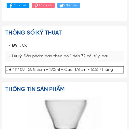
Chia sẻ
Chia sẻ
Chia sẻ
THÔNG SỐ KỸ THUẬT
- ĐVT:
Cái
- Lưu ý
: Sản phẩm bán theo bộ 1 đến 72 cái tùy loại
LIB 411409
Ø: 8.3cm - 190ml - Cao: 17.6cm - 6Cái/Thùng
THÔNG TIN SẢN PHẨM