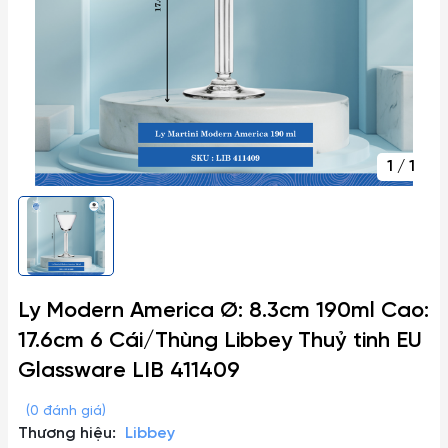
1
/
1
Ly Modern America Ø: 8.3cm 190ml Cao:
17.6cm 6 Cái/Thùng Libbey Thuỷ tinh EU
Glassware LIB 411409
(0 đánh giá)
Thương hiệu:
Libbey