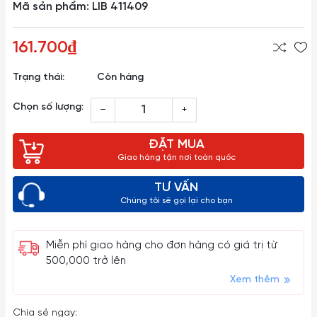
Mã sản phẩm: LIB 411409
161.700₫
Trạng thái:
Còn hàng
Chọn số lượng:
–
+
ĐẶT MUA
Giao hàng tận nơi toàn quốc
TƯ VẤN
Chúng tôi sẽ gọi lại cho bạn
Miễn phí giao hàng cho đơn hàng có giá trị từ
500,000 trở lên
Xem thêm
Chia sẻ ngay: