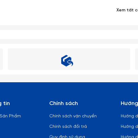
Xem tất 
phần chân ly nhỏ dài rất dễ gẫy vỡ nên khi cầm phải nhẹ nhàng và 
ùi rửa ly cốc.
g hay các thiết bị có nhiệt độ cao.
y rửa chén đĩa.
 vào các sản phẩm làm từ thuy tinh (từ nóng sang lạnh hoặc ngược
ất cả mọi loại đồ thủy tinh nói chung và ly cốc thủy tinh Ocean nói 
thần kỳ, giúp ly cốc thủy tinh luôn trong và sáng bóng như mới, đố
 tin
Chính sách
Hướng
có thể dùng những viên bi nhỏ li ti bằng thép không gỉ để rửa chất c
 Sản Phẩm
Chính sách vận chuyển
Hướng 
Chính sách đổi trả
Hướng d
Quy định sử dụng
Hướng d