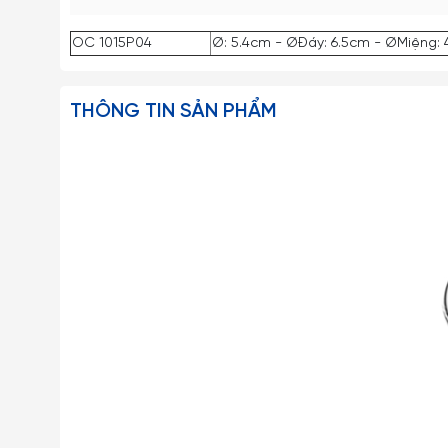
OC 1015P04
Ø: 5.4cm - ØĐáy: 6.5cm - ØMiệng: 
THÔNG TIN SẢN PHẨM