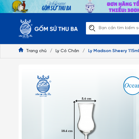
Trang chủ
/
Ly Có Chân
/
Ly Madison Sheery 115m