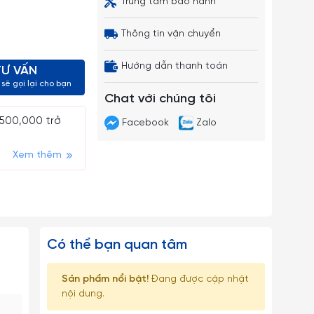
Trung tâm bảo hành
Thông tin vận chuyển
Hướng dẫn thanh toán
TƯ VẤN
sẽ gọi lại cho bạn
Chat với chúng tôi
 500,000 trở
Facebook
Zalo
Xem thêm
Có thể bạn quan tâm
Sản phẩm nổi bật!
Đang được cập nhật
nội dung.