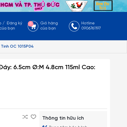
p
/
Đăng ký
Giỏ hàng
Hotline
0
 của bạn
của bạn
0906761197
y Tinh OC 1015P04
:Đáy: 6.5cm Ø:M 4.8cm 115ml Cao:
Thông tin hữu ích