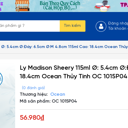
Đăng nhậ
Tìm kiếm
Tài khoản
l Ø: 5.4cm Ø:Đáy: 6.5cm Ø:M 4.8cm 115ml Cao: 18.4cm Ocean Thủ
Ly Madison Sheery 115ml Ø: 5.4cm Ø
18.4cm Ocean Thủy Tinh OC 1015P04
(0 đánh giá)
Thương hiệu:
Ocean
Mã sản phẩm: OC 1015P04
56.980₫