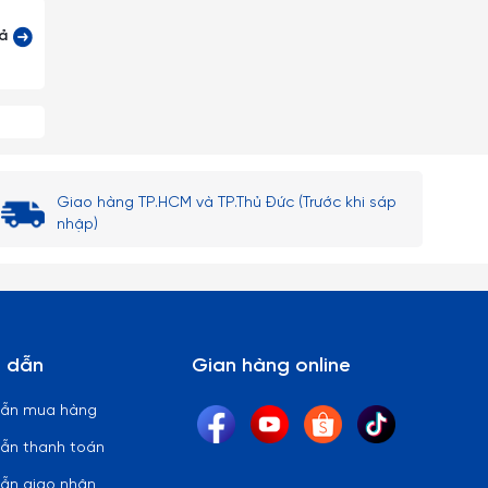
cả
tuyệt
Giao hàng TP.HCM và TP.Thủ Đức (Trước khi sáp
nhập)
 lại)
riêng
i với
 dẫn
Gian hàng online
ặn bã
dẫn mua hàng
ẫn thanh toán
ẫn giao nhận