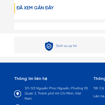
nứt vỡ.
ĐÃ XEM GẦN ĐÂY
– Những loại ly rượu vang, ly cooktail thủy tinh mà có 
đối không được bẻ, vặn hoặc cầm không đúng cách…
– Tuyệt đối không dùng các đồ vật cứng thô ráp để lau ch
– Tránh dùng Ly Ocean Thái Lan trong lò vi sóng, lò nướn
Dịch vụ uy tín
– Hạn chế dùng Ly cốc thủy tinh Thái Lan với các loại má
– Tuyệt đối tránh rót nước sôi nóng một cách đột ngột
gây ra hiện tượng sốc nhiệt có thể làm nứt vỡ Ly. – Với t
thì chanh hoặc dấm trắng (dấm ăn) là những chất tẩy rửa 
Thông tin liên hệ
Thông
các loại lọ bình thuỷ tinh có cổ thon dài, khó rửa sạch 
121-123 Nguyễn Phúc Nguyên, Phường 09,
Tất Cả
và vết bẩn nằm sâu trong bình.
Quận 3, Thành phố Hồ Chí Minh, Việt
Liên hệ
Nam
Lưu ý: