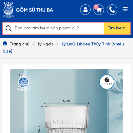
0
Tìm kiếm
Trang chủ
/
Ly Ngấn
/
Ly LinQ Libbey Thủy Tinh (Nhiều
Size)