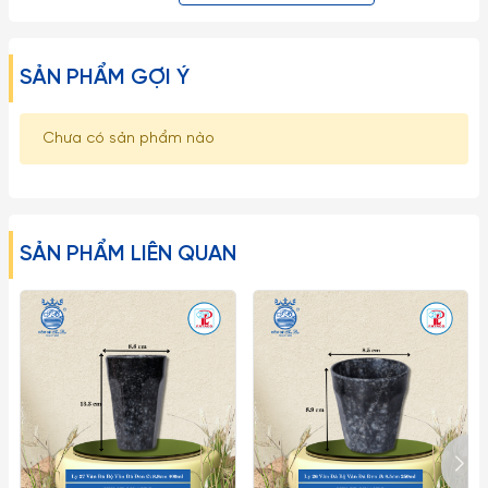
- Hiện nay Libbey có tổng cộng 6 nhà máy ở Mỹ, Mexico, Hà
Lan, Bồ Đào Nha và Trung Quốc (2 nhà máy).
SẢN PHẨM GỢI Ý
- Nhờ có hai đội ngũ thiết kế ở châu Âu và Mỹ, các mãu mã
Chưa có sản phẩm nào
của Libbey thể hiện rõ đặc trưng của hai khu vực: hoặc đơn
giản và hữu dụng, hoặc thanh mảnh và sang trọng.
- Không khó khăn để nhận biết độ lớn của Libbey thông qua
sự đa dạng về mẫu mã, về dung tích trong cùng một thiết
SẢN PHẨM LIÊN QUAN
kế. Libbey còn được biết đến về độ bền nổi trội, đóng góp
đáng kể về mặt hiệu quả kinh tế cho các khách hàng khu vực
khách sạn, nhà hàng, quán cafe.
- Gốm Sứ Thu Ba tự hào là nhà phân phối chính thức các sản
phẩm của Libbey tại thị trường Việt Nam
- Ly thủy tinh Libbey là sản phẩm độc đáo của thương hiệu