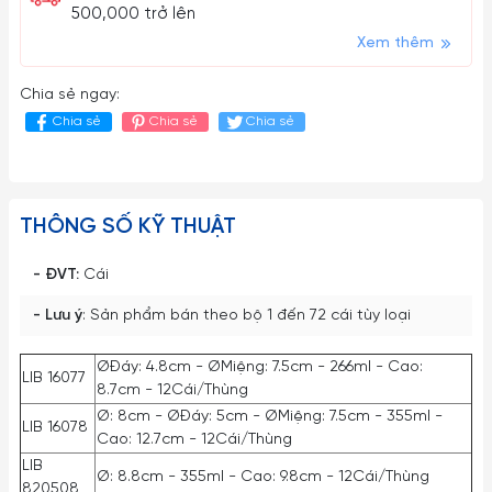
500,000 trở lên
Xem thêm
Chia sẻ ngay:
Chia sẻ
Chia sẻ
Chia sẻ
THÔNG SỐ KỸ THUẬT
- ĐVT:
Cái
- Lưu ý
: Sản phẩm bán theo bộ 1 đến 72 cái tùy loại
ØĐáy: 4.8cm - ØMiệng: 7.5cm - 266ml - Cao:
LIB 16077
8.7cm - 12Cái/Thùng
Ø: 8cm - ØĐáy: 5cm - ØMiệng: 7.5cm - 355ml -
LIB 16078
Cao: 12.7cm - 12Cái/Thùng
LIB
Ø: 8.8cm - 355ml - Cao: 9.8cm - 12Cái/Thùng
820508