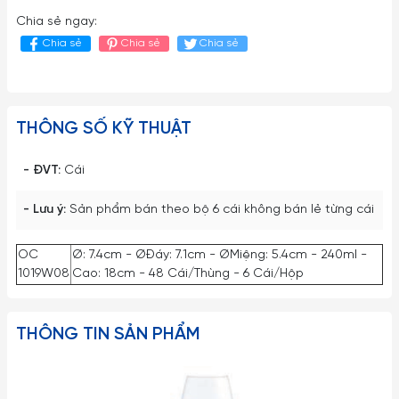
Chia sẻ ngay:
Chia sẻ
Chia sẻ
Chia sẻ
THÔNG SỐ KỸ THUẬT
- ĐVT:
Cái
- Lưu ý:
Sản phẩm bán theo bộ 6 cái không bán lẻ từng cái
OC
Ø: 7.4cm - ØĐáy: 7.1cm - ØMiệng: 5.4cm - 240ml -
1019W08
Cao: 18cm - 48 Cái/Thùng - 6 Cái/Hộp
THÔNG TIN SẢN PHẨM