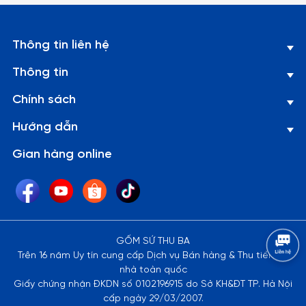
trong bình.
Lưu ý:
Thông tin liên hệ
1. Đây là sản phẩm có thể bị vỡ nếu tác động với lực cực
Thông tin
mạnh như ném, vứt, rớt từ trên cao xuống, vì vậy xin quý
khách vui lòng để ngoài tầm với trẻ em.
Chính sách
2. Về kích thước: Do góc chụp khác nhau nên sẽ gây ra những
Hướng dẫn
lỗi thị giác nhất định. Sai số có thể từ 1-2cm
Gian hàng online
GỐM SỨ THU BA
Trên 16 năm Uy tín cung cấp Dịch vụ Bán hàng & Thu tiền tại
nhà toàn quốc
Giấy chứng nhận ĐKDN số 0102196915 do Sở KH&ĐT TP. Hà Nội
cấp ngày 29/03/2007.