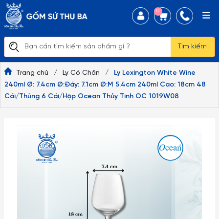
0
Tìm kiếm
Trang chủ
/
Ly Có Chân
/
Ly Lexington White Wine
240ml Ø: 7.4cm Ø:Đáy: 7.1cm Ø:M 5.4cm 240ml Cao: 18cm 48
Cái/Thùng 6 Cái/Hộp Ocean Thủy Tinh OC 1019W08