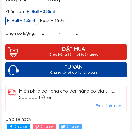
Trạng thái:
Còn hàng
Phân Loại:
Hi Ball - 335ml
Hi Ball - 335ml
Rock - 340ml
Chọn số lượng:
–
+
ĐẶT MUA
Giao hàng tận nơi toàn quốc
TƯ VẤN
Chúng tôi sẽ gọi lại cho bạn
Miễn phí giao hàng cho đơn hàng có giá trị từ
500,000 trở lên
Xem thêm
Chia sẻ ngay:
Chia sẻ
Chia sẻ
Chia sẻ