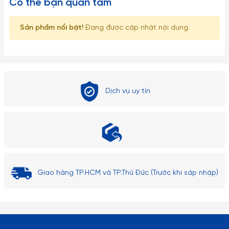
Có thể bạn quan tâm
khách vui lòng để ngoài tầm với trẻ em.
Sản phẩm nổi bật!
Đang được cập nhật nội dung.
2. Về kích thước: Do góc chụp khác nhau nên sẽ gây ra những
lỗi thị giác nhất định. Sai số có thể từ 1-2cm
Dịch vụ uy tín
Giao hàng TP.HCM và TP.Thủ Đức (Trước khi sáp nhập)