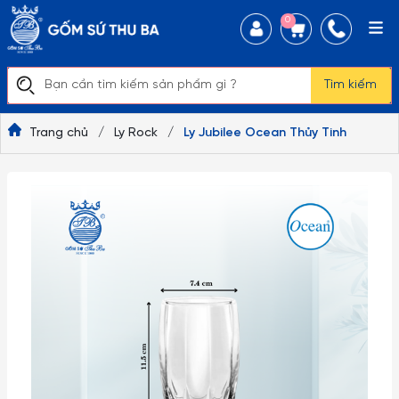
0
Tìm kiếm
Trang chủ
/
Ly Rock
/
Ly Jubilee Ocean Thủy Tinh