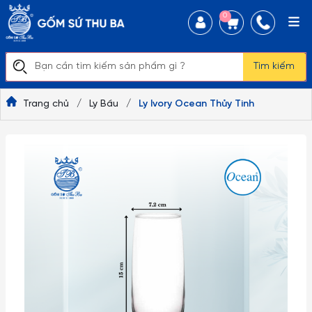
0
Tìm kiếm
Trang chủ
/
Ly Bầu
/
Ly Ivory Ocean Thủy Tinh