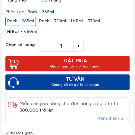
Trạng thái:
Còn hàng
Phân Loại:
Rock - 265ml
Rock - 265ml
Rock - 320ml
Hi Ball - 370ml
Hi Ball - 460ml
Chọn số lượng:
–
+
ĐẶT MUA
Giao hàng tận nơi toàn quốc
TƯ VẤN
Chúng tôi sẽ gọi lại cho bạn
Miễn phí giao hàng cho đơn hàng có giá trị từ
500,000 trở lên
Xem thêm
Chia sẻ ngay: