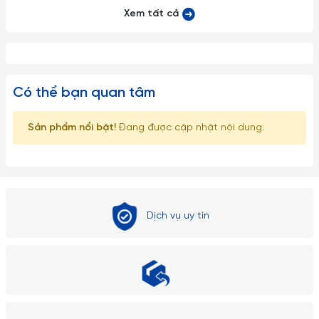
2. Về kích thước: Do góc chụp khác nhau nên sẽ gây ra những
Xem tất cả
lỗi thị giác nhất định. Sai số có thể từ 1-2cm
Có thể bạn quan tâm
Sản phẩm nổi bật!
Đang được cập nhật nội dung.
Dịch vụ uy tín