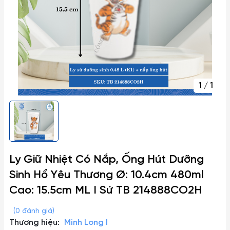
1
/
1
Ly Giữ Nhiệt Có Nắp, Ống Hút Dưỡng
Sinh Hổ Yêu Thương Ø: 10.4cm 480ml
Cao: 15.5cm ML I Sứ TB 214888CO2H
(0 đánh giá)
Thương hiệu:
Minh Long I