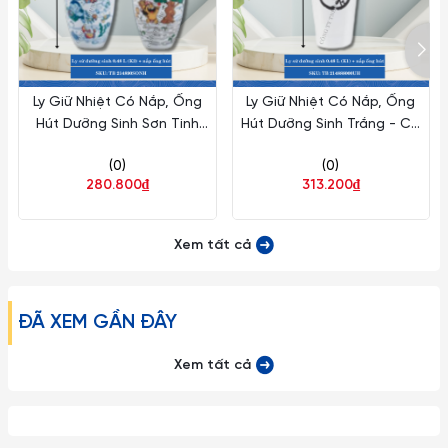
Ly Giữ Nhiệt Có Nắp, Ống
Ly Giữ Nhiệt Có Nắp, Ống
Hút Dưỡng Sinh Sơn Tinh
Hút Dưỡng Sinh Trắng - C6
Thủy Tinh Ø: 10.4cm 480ml
Ø: 10.4cm 480ml Cao:
(0)
(0)
Cao: 14.3cm ML I Sứ TB
15.5cm ML I Sứ TB
280.800₫
313.200₫
214890SONH
214888000UH
Xem tất cả
ĐÃ XEM GẦN ĐÂY
Xem tất cả