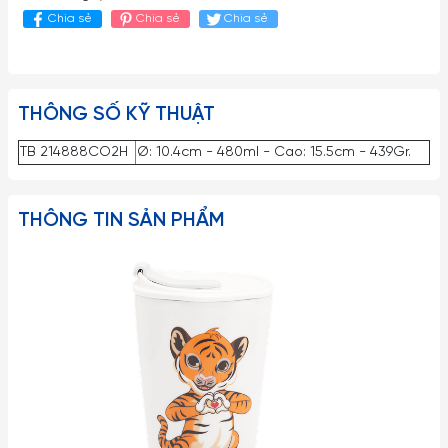
Chia sẻ
Chia sẻ
Chia sẻ
THÔNG SỐ KỸ THUẬT
TB 214888CO2H
Ø: 10.4cm - 480ml - Cao: 15.5cm - 439Gr.
THÔNG TIN SẢN PHẨM