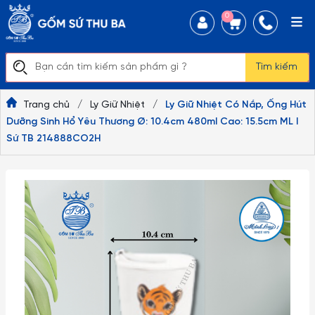
0
Tìm kiếm
Trang chủ
/
Ly Giữ Nhiệt
/
Ly Giữ Nhiệt Có Nắp, Ống Hút
Dưỡng Sinh Hổ Yêu Thương Ø: 10.4cm 480ml Cao: 15.5cm ML I
Sứ TB 214888CO2H