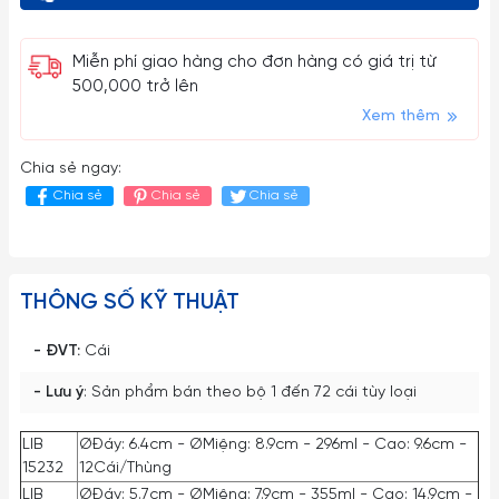
Miễn phí giao hàng cho đơn hàng có giá trị từ
500,000 trở lên
Xem thêm
Chia sẻ ngay:
Chia sẻ
Chia sẻ
Chia sẻ
THÔNG SỐ KỸ THUẬT
- ĐVT:
Cái
- Lưu ý
: Sản phẩm bán theo bộ 1 đến 72 cái tùy loại
LIB
ØĐáy: 6.4cm - ØMiệng: 8.9cm - 296ml - Cao: 9.6cm -
15232
12Cái/Thùng
LIB
ØĐáy: 5.7cm - ØMiệng: 7.9cm - 355ml - Cao: 14.9cm -