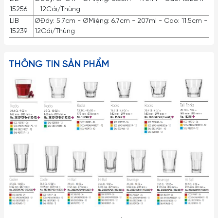
15256
- 12Cái/Thùng
LIB
ØĐáy: 5.7cm - ØMiệng: 6.7cm - 207ml - Cao: 11.5cm -
15239
12Cái/Thùng
THÔNG TIN SẢN PHẨM