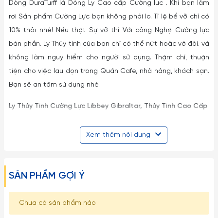
Dòng DuraTurff là Dòng Ly Cao cấp Cường lực . Khi bạn làm
rơi Sản phẩm Cường Lực bạn không phải lo. Tỉ lệ bể vỡ chỉ có
10% thôi nhé! Nếu thật Sự vỡ thì Với công Nghệ Cường lực
bán phần. Ly Thủy tinh của bạn chỉ có thể nứt hoặc vở đôi. và
không làm nguy hiểm cho người sử dụng. Thậm chí, thuận
tiện cho việc lau dọn trong Quán Cafe, nhà hàng, khách sạn.
Bạn sẽ an tâm sử dụng nhé.
Ly Thủy Tinh Cường Lực Libbey Gibraltar,
Thủy Tinh Cao Cấp
Ly Thủy Tinh Cường Lực Libbey Gibraltar,
Thủy Tinh Cao Cấp
Xem thêm nội dung
có kiểu Dáng Sọc với từng khía lớn, thân tóp ngay bụng tạo
cảm giác cầm nắm chắc chắn, thủy tinh Cực dày.
SẢN PHẨM GỢI Ý
Bên cạnh miệng ly tròn và nhỏ dần dưới chân làm cho ly nhẹ
nhàng giúp cho việc cầm nắm ly rất thuận tiện và tạo thẩm
Chưa có sản phẩm nào
mỹ .