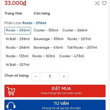
33.000₫
Trạng thái:
Còn hàng
Phân Loại:
Rocks - 296ml
Rocks - 296ml
Cooler - 355ml
Cooler - 266ml
Hi Ball - 296ml
Beverage - 355ml
Rocks - 207ml
Rocks - 266ml
Beverage - 414ml
Tall Rocks - 207ml
Rocks - 133ml
Rocks - 163ml
Cooler - 473ml
Hi Ball - 207ml
Chọn số lượng:
–
+
ĐẶT MUA
Giao hàng tận nơi toàn quốc
TƯ VẤN
Chúng tôi sẽ gọi lại cho bạn