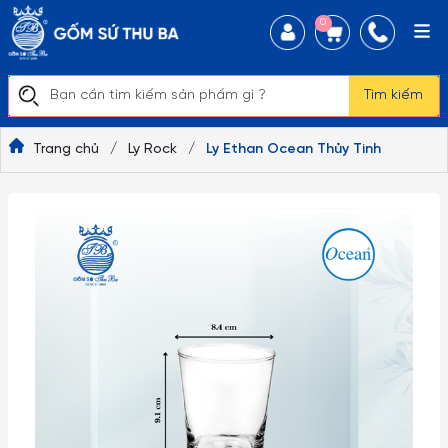
0
Tìm kiếm
Trang chủ
/
Ly Rock
/
Ly Ethan Ocean Thủy Tinh