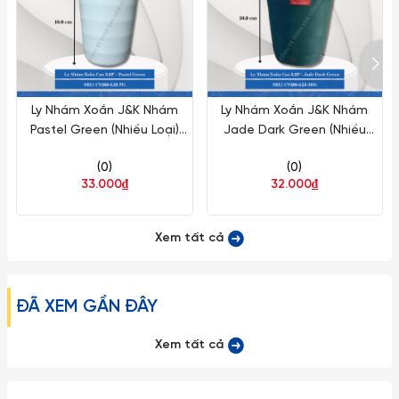
ngược lại) gây ra hiện tượng sốc nhiệt có thể làm nứt vỡ Ly.
– Với tất cả mọi loại đồ thủy tinh nói chung và ly cốc thủy
tinh Ocean nói riêng thì chanh hoặc dấm trắng (dấm ăn) là
những chất tẩy rửa thần kỳ, giúp ly cốc thủy tinh luôn trong và
Ly Nhám Xoắn J&K Nhám
Ly Nhám Xoắn J&K Nhám
sáng bóng như mới, đối với các loại lọ bình thuỷ tinh có cổ
Pastel Green (Nhiều Loại)
Jade Dark Green (Nhiều
thon dài, khó rửa sạch có thể dùng những viên bi nhỏ li ti
Superware Nhựa
Loại) Superware Nhựa
(0)
(0)
bằng thép không gỉ để rửa chất cặn bã và vết bẩn nằm sâu
33.000₫
32.000₫
trong bình.
Lưu ý:
Xem tất cả
1. Đây là sản phẩm có thể bị vỡ nếu tác động với lực cực
mạnh như ném, vứt, rớt từ trên cao xuống, vì vậy xin quý
ĐÃ XEM GẦN ĐÂY
khách vui lòng để ngoài tầm với trẻ em.
Xem tất cả
2. Về kích thước: Do góc chụp khác nhau nên sẽ gây ra những
lỗi thị giác nhất định. Sai số có thể từ 1-2cm