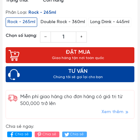
Trạng thái:
Còn hàng
Phân Loại:
Rock - 265ml
Rock - 265ml
Double Rock - 360ml
Long Drink - 445ml
Chọn số lượng:
–
+
ĐẶT MUA
Giao hàng tận nơi toàn quốc
TƯ VẤN
Chúng tôi sẽ gọi lại cho bạn
Miễn phí giao hàng cho đơn hàng có giá trị từ
500,000 trở lên
Xem thêm
Chia sẻ ngay:
Chia sẻ
Chia sẻ
Chia sẻ