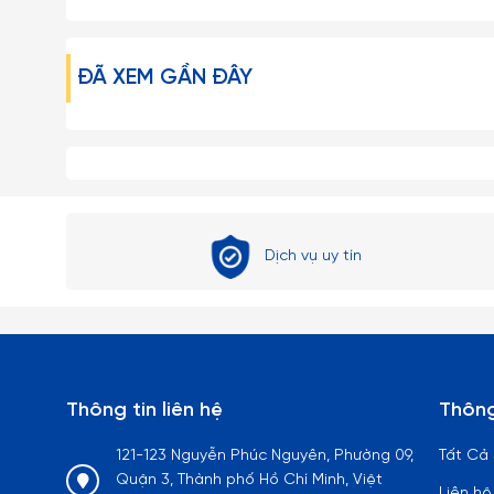
đối không được bẻ, vặn hoặc cầm không đúng cách…
– Tuyệt đối không dùng các đồ vật cứng thô ráp để lau ch
ĐÃ XEM GẦN ĐÂY
– Tránh dùng Ly trong lò vi sóng, lò nướng hay các thiết 
– Hạn chế dùng Ly cốc thủy tinh với các loại máy rửa ché
– Tuyệt đối tránh rót nước sôi nóng một cách đột ngột
gây ra hiện tượng sốc nhiệt có thể làm nứt vỡ Ly.
Dịch vụ uy tín
– Với tất cả mọi loại đồ thủy tinh nói chung thì chanh 
tinh luôn trong và sáng bóng như mới, đối với các loại l
nhỏ li ti bằng thép không gỉ để rửa chất cặn bã và vết 
Lưu ý:
Thông tin liên hệ
Thông
1. Đây là sản phẩm có thể bị vỡ nếu tác động với lực cực
121-123 Nguyễn Phúc Nguyên, Phường 09,
Tất Cả
để ngoài tầm với trẻ em.
Quận 3, Thành phố Hồ Chí Minh, Việt
Liên hệ