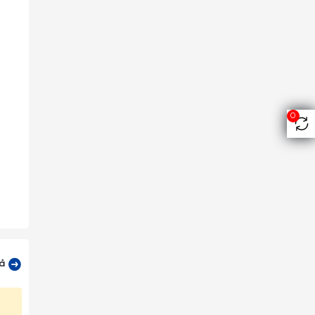
0
 cầu,
cả
ản và