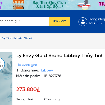
Đăng nhậ
Tìm kiếm
Tài khoản
ủy Tinh (Nhiều Size)
Ly Envy Gold Brand Libbey Thủy Tinh 
(0 đánh giá)
Thương hiệu:
Libbey
Mã sản phẩm: LIB 827378
273.800₫
Trạng thái:
Còn hàng