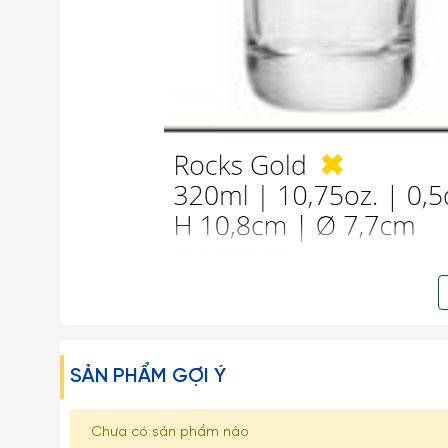
- Libbey là thương hiệu thuỷ tinh nổi tiếng của Mỹ, đ
được thành lập từ năm 1818 với các dòng sản phẩm phong
SẢN PHẨM GỢI Ý
- Hiện nay Libbey có tổng cộng 6 nhà máy ở Mỹ, Mexico,
- Nhờ có hai đội ngũ thiết kế ở châu Âu và Mỹ, các mãu
Chưa có sản phẩm nào