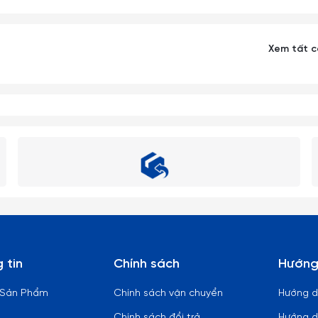
ùi rửa ly cốc.
Xem tất 
bị có nhiệt độ cao.
n đĩa.
 vào các sản phẩm làm từ thuy tinh (từ nóng sang lạnh hoặc ngược
hoặc dấm trắng (dấm ăn) là những chất tẩy rửa thần kỳ, giúp ly cốc
ọ bình thuỷ tinh có cổ thon dài, khó rửa sạch có thể dùng những vi
bẩn nằm sâu trong bình.
 tin
Chính sách
Hướng
 mạnh như ném, vứt, rớt từ trên cao xuống, vì vậy xin quý khách vui
 Sản Phẩm
Chính sách vận chuyển
Hướng 
Chính sách đổi trả
Hướng d