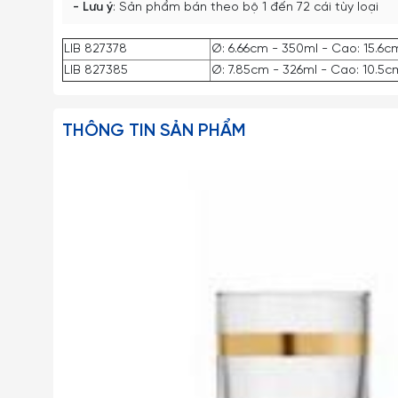
- Lưu ý
: Sản phẩm bán theo bộ 1 đến 72 cái tùy loại
LIB 827378
Ø: 6.66cm - 350ml - Cao: 15.6c
LIB 827385
Ø: 7.85cm - 326ml - Cao: 10.5
THÔNG TIN SẢN PHẨM