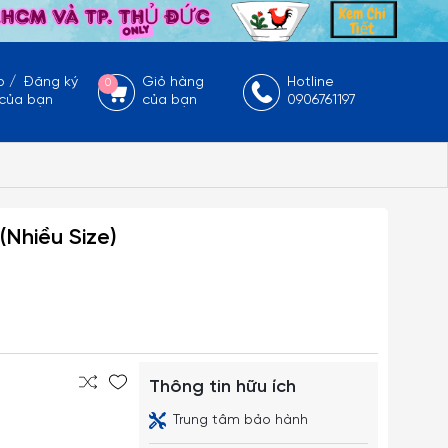
p
/
Đăng ký
Giỏ hàng
Hotline
0
 của bạn
của bạn
0906761197
(Nhiều Size)
Thông tin hữu ích
Trung tâm bảo hành