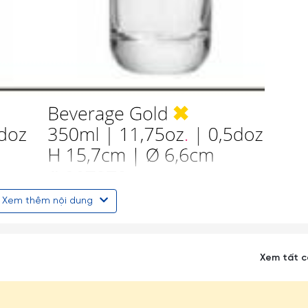
Xem thêm nội dung
ược coi là một trong những hãng sản xuất thủy tinh lớn nhất toàn
 phú, chất lượng cao được biết đến rộng rãi trên toàn thế giới.
Xem tất 
 Hà Lan, Bồ Đào Nha và Trung Quốc (2 nhà máy).
 mã của Libbey thể hiện rõ đặc trưng của hai khu vực: hoặc đơn gi