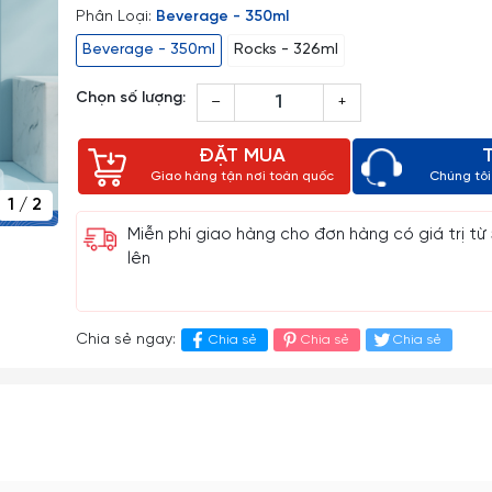
Phân Loại:
Beverage - 350ml
Beverage - 350ml
Rocks - 326ml
Chọn số lượng:
–
+
ĐẶT MUA
Giao hàng tận nơi toàn quốc
Chúng tôi 
1
/
2
Miễn phí giao hàng cho đơn hàng có giá trị từ
lên
Chia sẻ ngay:
Chia sẻ
Chia sẻ
Chia sẻ