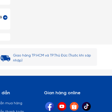
cả
 lại)
Giao hàng TP.HCM và TP.Thủ Đức (Trước khi sáp
nhập)
 thủy
ên bi
 dẫn
Gian hàng online
 lòng
dẫn mua hàng
ẫn thanh toán