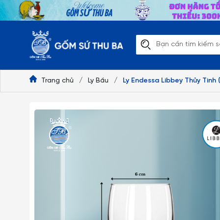
Trang chủ
/
Ly Bầu
/
Ly Endessa Libbey Thủy Tinh (