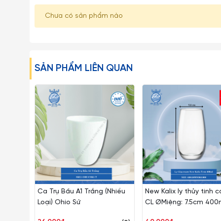
Chưa có sản phẩm nào
- Ly được sử dụng phổ biến cho việc đựng các đồ uống
các đồ uống thông thường như trà, cà phê, sinh tố, nước 
Một số lưu ý khi sử dụng:
SẢN PHẨM LIÊN QUAN
– Hạn chế việc để Ly Dĩa Thủy Tinh va chạm mạnh trực
nứt vỡ.
– Những loại ly rượu vang, ly cooktail thủy tinh mà có 
đối không được bẻ, vặn hoặc cầm không đúng cách…
– Tuyệt đối không dùng các đồ vật cứng thô ráp để lau ch
– Tránh dùng Ly trong lò vi sóng, lò nướng hay các thiết 
– Hạn chế dùng Ly cốc thủy tinh với các loại máy rửa ché
Ca Trụ Bầu A1 Trắng (Nhiều
New Kalix ly thủy tinh 
Loại) Ohio Sứ
CL ØMiệng: 7.5cm 400
– Tuyệt đối tránh rót nước sôi nóng một cách đột ngột
Cao: 13cm 2 Cái/Hộp