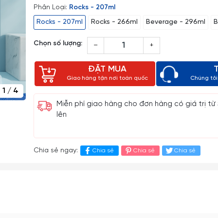
Phân Loại:
Rocks - 207ml
Rocks - 207ml
Rocks - 266ml
Beverage - 296ml
B
Chọn số lượng:
–
+
ĐẶT MUA
Giao hàng tận nơi toàn quốc
Chúng tôi 
1
/
4
Miễn phí giao hàng cho đơn hàng có giá trị từ
lên
Chia sẻ ngay:
Chia sẻ
Chia sẻ
Chia sẻ