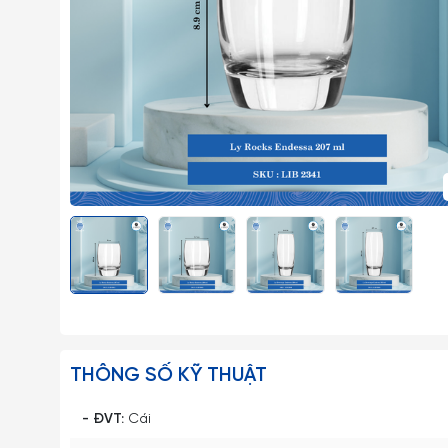
THÔNG SỐ KỸ THUẬT
- ĐVT:
Cái