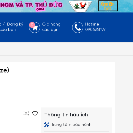
p
/
Đăng ký
Giỏ hàng
Hotline
0
 của bạn
của bạn
0906761197
ize)
Thông tin hữu ích
Trung tâm bảo hành