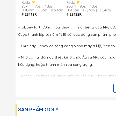
- Libbey là thương hiệu thuỷ tinh nổi tiếng của Mỹ, đ
được thành lập từ năm 1818 với các dòng sản phẩm phong
- Hiện nay Libbey có tổng cộng 6 nhà máy ở Mỹ, Mexico,
- Nhờ có hai đội ngũ thiết kế ở châu Âu và Mỹ, các mãu
hữu dụng, hoặc thanh mảnh và sang trọng.
- Không khó khăn để nhận biết độ lớn của Libbey thô
Libbey còn được biết đến về độ bền nổi trội, đóng gó
sạn, nhà hàng, quán cafe.
- Gốm Sứ Thu Ba tự hào là nhà phân phối chính thức cá
SẢN PHẨM GỢI Ý
- Ly thủy tinh Libbey là sản phẩm độc đáo của thương h