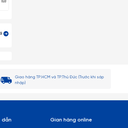
114.900₫
116.600₫
(0)
(0)
(
 thủy
ên bi
cả
 lòng
Giao hàng TP.HCM và TP.Thủ Đức (Trước khi sáp
nhập)
 dẫn
Gian hàng online