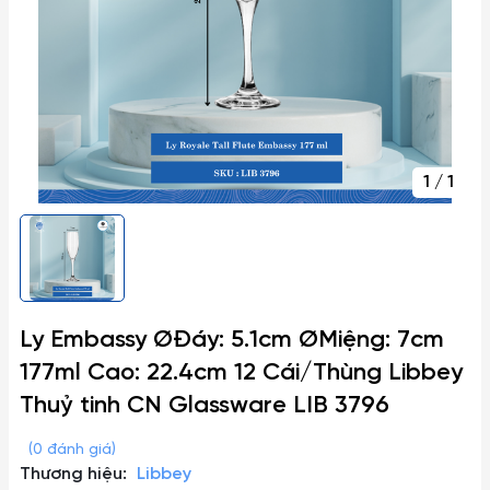
1
/
1
Ly Embassy ØĐáy: 5.1cm ØMiệng: 7cm
177ml Cao: 22.4cm 12 Cái/Thùng Libbey
Thuỷ tinh CN Glassware LIB 3796
(0 đánh giá)
Thương hiệu:
Libbey