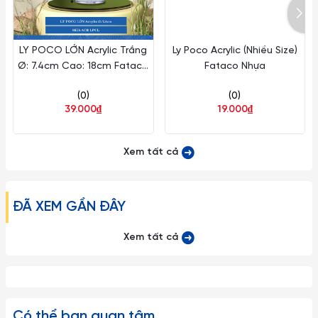
đáng kể về mặt hiệu quả kinh tế cho các khách hàng khu vực
khách sạn, nhà hàng, quán cafe.
LY POCO LỚN Acrylic Trắng
Ly Poco Acrylic (Nhiều Size)
- Gốm Sứ Thu Ba tự hào là nhà phân phối chính thức các sản
Ø: 7.4cm Cao: 18cm Fataco
Fataco Nhựa
phẩm của Libbey tại thị trường Việt Nam
Nhựa ACR LPCL
(0)
(0)
- Ly thủy tinh Libbey là sản phẩm độc đáo của thương hiệu
39.000₫
19.000₫
Libbey
Xem tất cả
- Ly được sử dụng phổ biến cho việc đựng các đồ uống như
Whisky, Cognac hoặc đồ pha chế như Cocktail, Mocktail
cũng như các đồ uống thông thường như trà, cà phê, sinh tố,
ĐÃ XEM GẦN ĐÂY
nước ép...
Xem tất cả
Một số lưu ý khi sử dụng:
– Hạn chế việc để Ly Dĩa Thủy Tinh va chạm mạnh trực tiếp
vào nhau cũng như va đập vào các đồ vật cứng khác tránh
Có thể bạn quan tâm