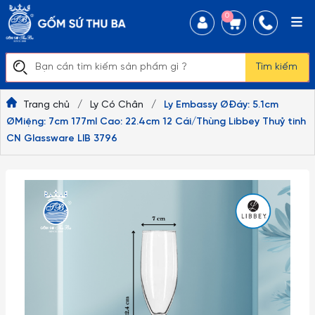
0
Tìm kiếm
Trang chủ
/
Ly Có Chân
/
Ly Embassy ØĐáy: 5.1cm
ØMiệng: 7cm 177ml Cao: 22.4cm 12 Cái/Thùng Libbey Thuỷ tinh
CN Glassware LIB 3796