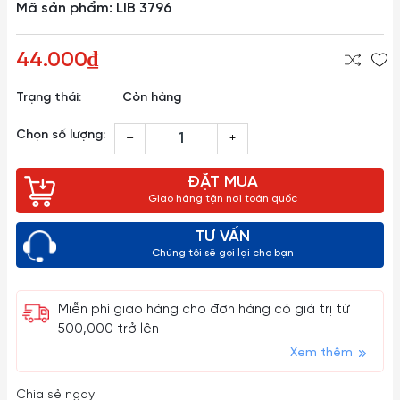
Mã sản phẩm: LIB 3796
44.000₫
Trạng thái:
Còn hàng
Chọn số lượng:
–
+
ĐẶT MUA
Giao hàng tận nơi toàn quốc
TƯ VẤN
Chúng tôi sẽ gọi lại cho bạn
Miễn phí giao hàng cho đơn hàng có giá trị từ
500,000 trở lên
Xem thêm
Chia sẻ ngay: