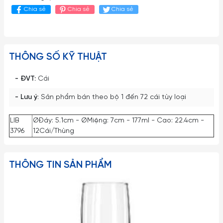
Chia sẻ
Chia sẻ
Chia sẻ
THÔNG SỐ KỸ THUẬT
- ĐVT:
Cái
- Lưu ý
: Sản phẩm bán theo bộ 1 đến 72 cái tùy loại
LIB
ØĐáy: 5.1cm - ØMiệng: 7cm - 177ml - Cao: 22.4cm -
3796
12Cái/Thùng
THÔNG TIN SẢN PHẨM