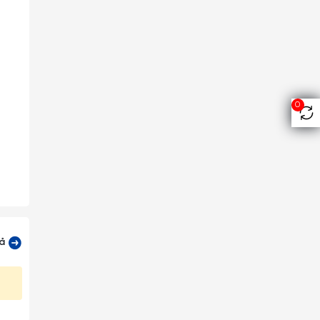
0
 phục
trong
n mỗi
, tạo
cả
ứt mẻ