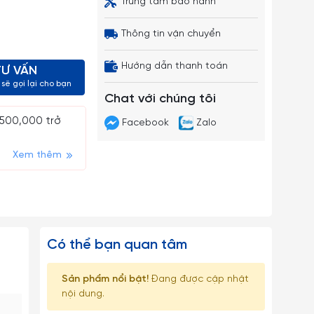
Trung tâm bảo hành
Thông tin vận chuyển
Hướng dẫn thanh toán
TƯ VẤN
sẽ gọi lại cho bạn
Chat với chúng tôi
 500,000 trở
Facebook
Zalo
Xem thêm
Có thể bạn quan tâm
Sản phẩm nổi bật!
Đang được cập nhật
nội dung.