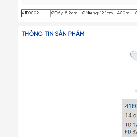
41E0002
ØĐáy: 8.2cm - ØMiệng: 12.1cm - 400ml - 
THÔNG TIN SẢN PHẨM