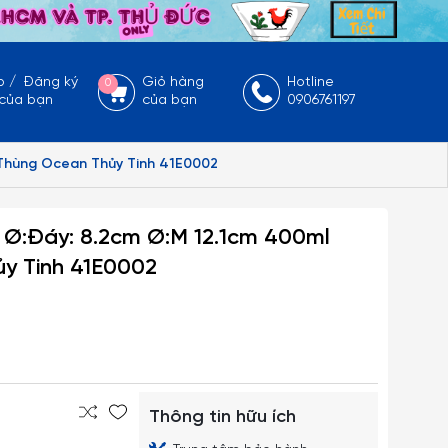
p
/
Đăng ký
Giỏ hàng
Hotline
0
 của bạn
của bạn
0906761197
i/Thùng Ocean Thủy Tinh 41E0002
) Ø:Đáy: 8.2cm Ø:M 12.1cm 400ml
ủy Tinh 41E0002
Thông tin hữu ích