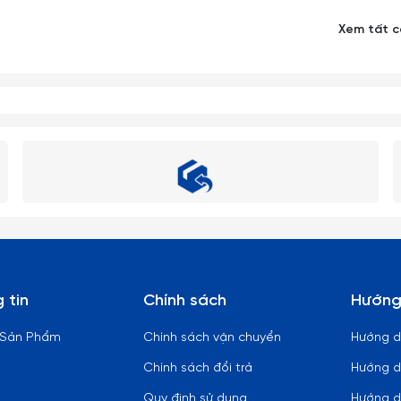
 mạnh như ném, vứt, rớt từ trên cao xuống, vì vậy xin quý khách vui
Xem tất 
ững lỗi thị giác nhất định. Sai số có thể từ 1-2cm
 tin
Chính sách
Hướng
 Sản Phẩm
Chính sách vận chuyển
Hướng 
Chính sách đổi trả
Hướng d
Quy định sử dụng
Hướng d