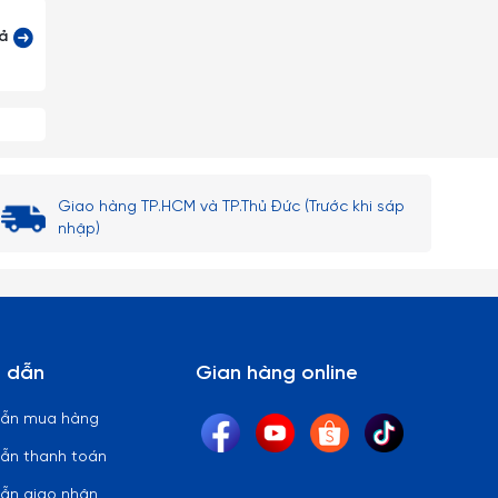
 lòng
cả
Giao hàng TP.HCM và TP.Thủ Đức (Trước khi sáp
nhập)
 dẫn
Gian hàng online
dẫn mua hàng
ẫn thanh toán
ẫn giao nhận