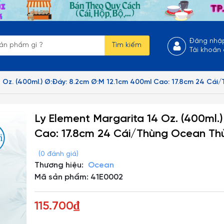
Đăng nhậ
Tìm kiếm
Tài khoản
4 Oz. (400ml.) Ø:Đáy: 8.2cm Ø:M 12.1cm 400ml Cao: 17.8cm 24 Cá
Ly Element Margarita 14 Oz. (400ml.
Cao: 17.8cm 24 Cái/Thùng Ocean Th
(0 đánh giá)
Thương hiệu:
Ocean
Mã sản phẩm: 41E0002
115.700₫