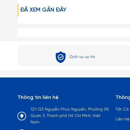
1. Đây là sản phẩm có thể bị vỡ nếu tác động với lực cực
ĐÃ XEM GẦN ĐÂY
để ngoài tầm với trẻ em.
2. Về kích thước: Do góc chụp khác nhau nên sẽ gây ra nh
Dịch vụ uy tín
Thông tin liên hệ
Thông
121-123 Nguyễn Phúc Nguyên, Phường 09,
Tất Cả
Quận 3, Thành phố Hồ Chí Minh, Việt
Liên hệ
Nam