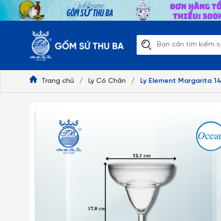
Trang chủ
/
Ly Có Chân
/
Ly Element Margarita 1