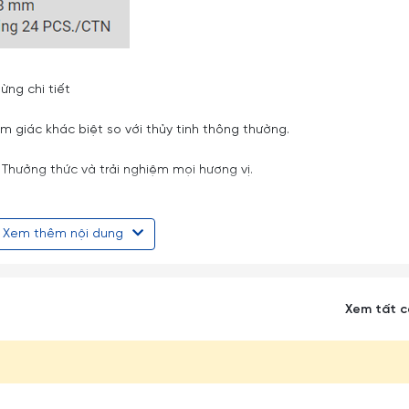
ừng chi tiết
ảm giác khác biệt so với thủy tinh thông thường.
. Thưởng thức và trải nghiệm mọi hương vị.
ác bữa tiệc tại nhà, nhà hàng và khách sạn. Một cách tuyệt vời để
Xem thêm nội dung
ao hương vị sảng khoái của một ly cocktail hơn là phục vụ nó 
ean Martini sẽ mang đến cho đồ uống của bạn một nét tinh tế, khiế
ược cắt và đánh bóng cẩn thận để hướng cocktail vào giữa lưỡi
Xem tất 
 tiếp vào nhau cũng như va đập vào các đồ vật cứng khác tránh s