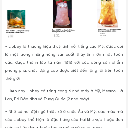
- Libbey là thương hiệu thuỷ tinh nổi tiếng của Mỹ, được coi
là một trong những hãng sản xuất thủy tinh lớn nhất toàn
cầu, được thành lập từ năm 1818 với các dòng sản phẩm
phong phú, chất lượng cao được biết đến rộng rãi trên toàn
thế giới.
- Hiện nay Libbey có tổng cộng 6 nhà máy ở Mỹ, Mexico, Hà
Lan, Bồ Đào Nha và Trung Quốc (2 nhà máy).
- Nhờ có hai đội ngũ thiết kế ở châu Âu và Mỹ, các mãu mã
của Libbey thể hiện rõ đặc trưng của hai khu vực: hoặc đơn
giản và hữu dụng, hoặc thanh mảnh và sang trọng.