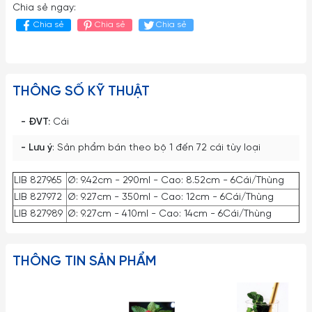
Chia sẻ ngay:
Chia sẻ
Chia sẻ
Chia sẻ
THÔNG SỐ KỸ THUẬT
- ĐVT:
Cái
- Lưu ý
: Sản phẩm bán theo bộ 1 đến 72 cái tùy loại
LIB 827965
Ø: 9.42cm - 290ml - Cao: 8.52cm - 6Cái/Thùng
LIB 827972
Ø: 9.27cm - 350ml - Cao: 12cm - 6Cái/Thùng
LIB 827989
Ø: 9.27cm - 410ml - Cao: 14cm - 6Cái/Thùng
THÔNG TIN SẢN PHẨM