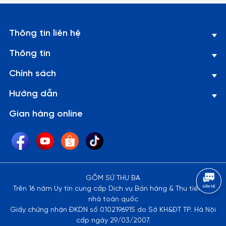
2. Về kích thước: Do góc chụp khác nhau nên sẽ gây ra những
lỗi thị giác nhất định. Sai số có thể từ 1-2cm
Thông tin liên hệ
Thông tin
Chính sách
Hướng dẫn
Gian hàng online
GỐM SỨ THU BA
Trên 16 năm Uy tín cung cấp Dịch vụ Bán hàng & Thu tiền tại
nhà toàn quốc
Giấy chứng nhận ĐKDN số 0102196915 do Sở KH&ĐT TP. Hà Nội
cấp ngày 29/03/2007.