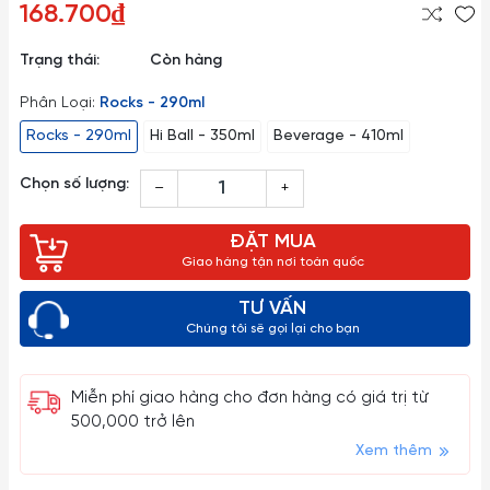
168.700₫
Trạng thái:
Còn hàng
Phân Loại:
Rocks - 290ml
Rocks - 290ml
Hi Ball - 350ml
Beverage - 410ml
Chọn số lượng:
–
+
ĐẶT MUA
Giao hàng tận nơi toàn quốc
TƯ VẤN
Chúng tôi sẽ gọi lại cho bạn
Miễn phí giao hàng cho đơn hàng có giá trị từ
500,000 trở lên
Xem thêm