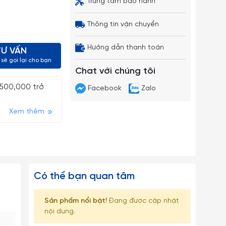
Trung tâm bảo hành
Thông tin vận chuyển
Hướng dẫn thanh toán
TƯ VẤN
sẽ gọi lại cho bạn
Chat với chúng tôi
 500,000 trở
Facebook
Zalo
Xem thêm
Có thể bạn quan tâm
Sản phẩm nổi bật!
Đang được cập nhật
nội dung.