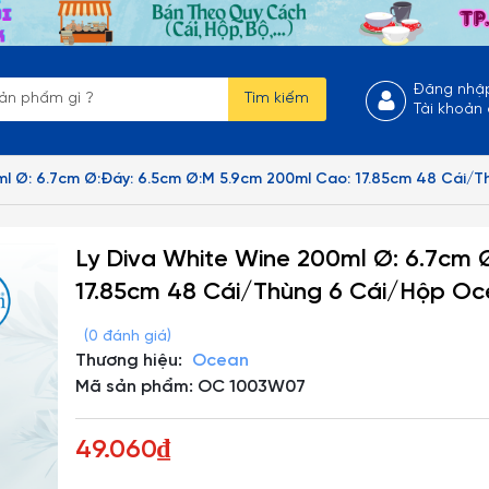
Đăng nhậ
Tìm kiếm
Tài khoản
ml Ø: 6.7cm Ø:Đáy: 6.5cm Ø:M 5.9cm 200ml Cao: 17.85cm 48 Cái
Ly Diva White Wine 200ml Ø: 6.7cm 
17.85cm 48 Cái/Thùng 6 Cái/Hộp O
(0 đánh giá)
Thương hiệu:
Ocean
Mã sản phẩm: OC 1003W07
49.060₫