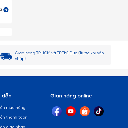
cả
Giao hàng TP.HCM và TP.Thủ Đức (Trước khi sáp
nhập)
 dẫn
Gian hàng online
dẫn mua hàng
ẫn thanh toán
ẫn giao nhận