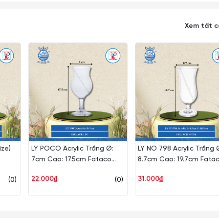
 sáng bóng như mới, đối với các loại lọ bình thuỷ tinh có cổ thon dài
không gỉ để rửa chất cặn bã và vết bẩn nằm sâu trong bình.
Xem tất 
 mạnh như ném, vứt, rớt từ trên cao xuống, vì vậy xin quý khách vui
ững lỗi thị giác nhất định. Sai số có thể từ 1-2cm
ize)
LY POCO Acrylic Trắng Ø:
LY NO 798 Acrylic Trắng 
7cm Cao: 17.5cm Fataco
8.7cm Cao: 19.7cm Fata
Nhựa ACR LPC
Nhựa ACR NO798
22.000₫
31.000₫
(0)
(0)