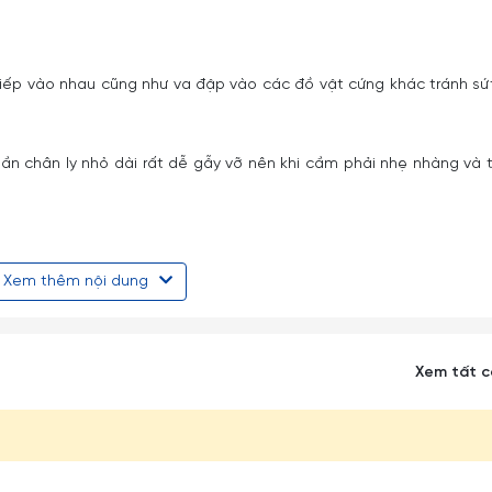
 tiếp vào nhau cũng như va đập vào các đồ vật cứng khác tránh s
phần chân ly nhỏ dài rất dễ gẫy vỡ nên khi cầm phải nhẹ nhàng và 
ùi rửa ly cốc.
Xem thêm nội dung
g hay các thiết bị có nhiệt độ cao.
y rửa chén đĩa.
Xem tất 
 vào các sản phẩm làm từ thuy tinh (từ nóng sang lạnh hoặc ngược
 thủy tinh Ocean nói riêng thì chanh hoặc dấm trắng (dấm ăn) là 