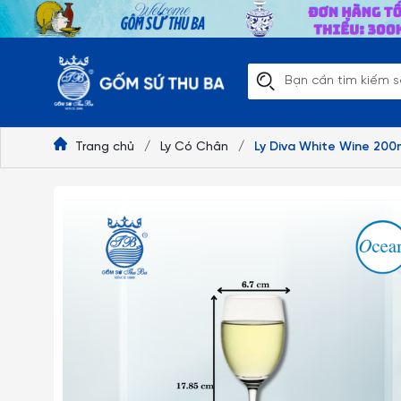
Trang chủ
/
Ly Có Chân
/
Ly Diva White Wine 200