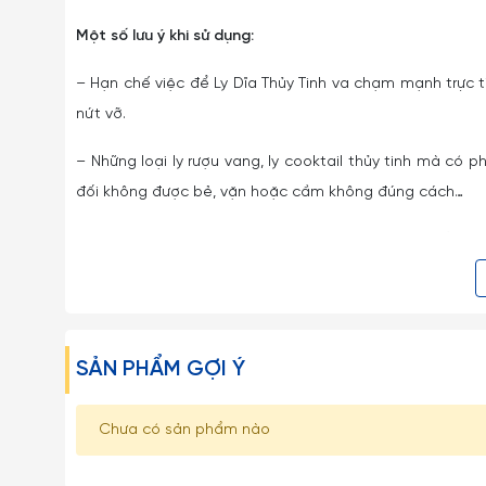
Một số lưu ý khi sử dụng:
– Hạn chế việc để Ly Dĩa Thủy Tinh va chạm mạnh trực
nứt vỡ.
– Những loại ly rượu vang, ly cooktail thủy tinh mà có 
đối không được bẻ, vặn hoặc cầm không đúng cách…
– Tuyệt đối không dùng các đồ vật cứng thô ráp để lau ch
– Tránh dùng Ly Ocean Thái Lan trong lò vi sóng, lò nướn
– Hạn chế dùng Ly cốc thủy tinh Thái Lan với các loại má
SẢN PHẨM GỢI Ý
– Tuyệt đối tránh rót nước sôi nóng một cách đột ngột
gây ra hiện tượng sốc nhiệt có thể làm nứt vỡ Ly.
Chưa có sản phẩm nào
– Với tất cả mọi loại đồ thủy tinh nói chung và ly cốc