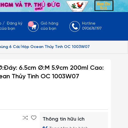
p
/
Đăng ký
Giỏ hàng
Hotline
0
 của bạn
của bạn
0906761197
/Thùng 6 Cái/Hộp Ocean Thủy Tinh OC 1003W07
Ø:Đáy: 6.5cm Ø:M 5.9cm 200ml Cao:
cean Thủy Tinh OC 1003W07
Thông tin hữu ích