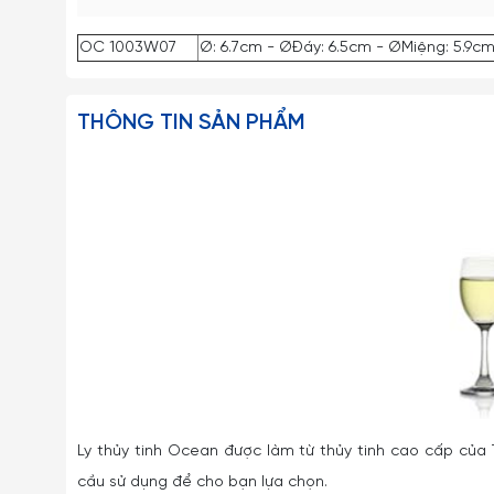
OC 1003W07
Ø: 6.7cm - ØĐáy: 6.5cm - ØMiệng: 5.9cm
THÔNG TIN SẢN PHẨM
Ly thủy tinh Ocean được làm từ thủy tinh cao cấp của 
cầu sử dụng để cho bạn lựa chọn.