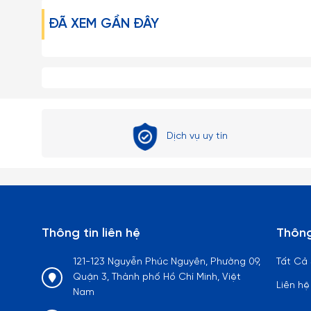
ĐÃ XEM GẦN ĐÂY
Dịch vụ uy tín
Thông tin liên hệ
Thông
121-123 Nguyễn Phúc Nguyên, Phường 09,
Tất Cả
Quận 3, Thành phố Hồ Chí Minh, Việt
Liên hệ
Nam