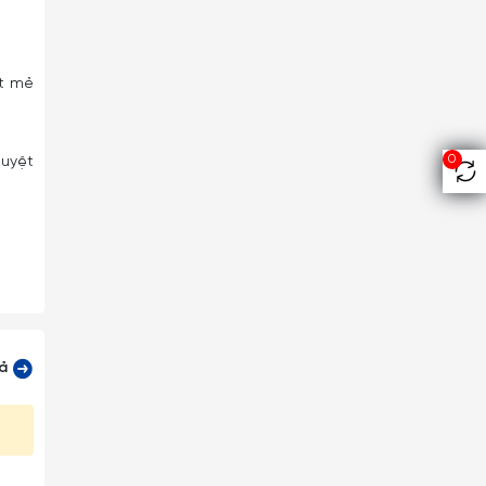
ứt mẻ
0
tuyệt
cả
 lại)
những