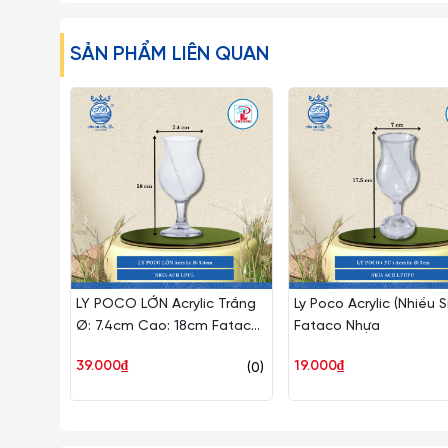
chất tẩy rửa thần kỳ, giúp ly cốc thủy tinh luôn trong và
rửa sạch có thể dùng những viên bi nhỏ li ti bằng thép 
SẢN PHẨM LIÊN QUAN
Lưu ý:
1. Đây là sản phẩm có thể bị vỡ nếu tác động với lực cực
để ngoài tầm với trẻ em.
2. Về kích thước: Do góc chụp khác nhau nên sẽ gây ra nh
LY POCO LỚN Acrylic Trắng
Ly Poco Acrylic (Nhiều S
Ø: 7.4cm Cao: 18cm Fataco
Fataco Nhựa
Nhựa ACR LPCL
39.000₫
19.000₫
(0)