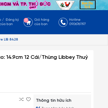
p
/
Đăng ký
Giỏ hàng
Hotline
0
 của bạn
của bạn
0906761197
re LIB 8428
o: 14.9cm 12 Cái/Thùng Libbey Thuỷ
Thông tin hữu ích