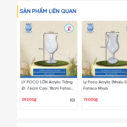
Libbey còn được biết đến về độ bền nổi trội, đóng gó
SẢN PHẨM LIÊN QUAN
sạn, nhà hàng, quán cafe.
- Gốm Sứ Thu Ba tự hào là nhà phân phối chính thức cá
- Ly thủy tinh Libbey là sản phẩm độc đáo của thương h
- Ly được sử dụng phổ biến cho việc đựng các đồ uống
các đồ uống thông thường như trà, cà phê, sinh tố, nước 
Một số lưu ý khi sử dụng:
LY POCO LỚN Acrylic Trắng
Ly Poco Acrylic (Nhiều S
– Hạn chế việc để Ly Dĩa Thủy Tinh va chạm mạnh trực
Ø: 7.4cm Cao: 18cm Fataco
Fataco Nhựa
nứt vỡ.
Nhựa ACR LPCL
39.000₫
19.000₫
(0)
– Những loại ly rượu vang, ly cooktail thủy tinh mà có 
đối không được bẻ, vặn hoặc cầm không đúng cách…
– Tuyệt đối không dùng các đồ vật cứng thô ráp để lau ch