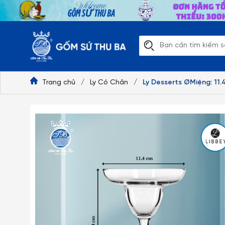
Trang chủ
/
Ly Có Chân
/
Ly Desserts ØMiệng: 11