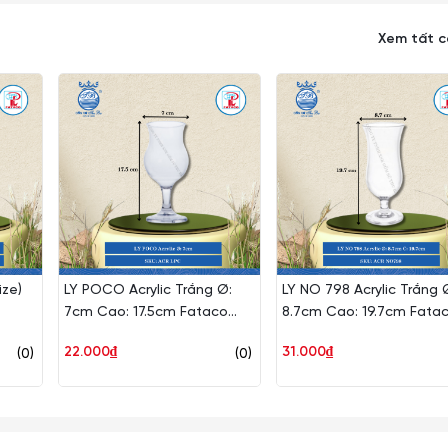
p đáng kể về mặt hiệu quả kinh tế cho các khách hàng khu vực 
Xem tất 
c sản phẩm của Libbey tại thị trường Việt Nam
iệu Libbey
 như Whisky, Cognac hoặc đồ pha chế như Cocktail, Mocktail cũn
ép...
ize)
LY POCO Acrylic Trắng Ø:
LY NO 798 Acrylic Trắng 
 tiếp vào nhau cũng như va đập vào các đồ vật cứng khác tránh s
7cm Cao: 17.5cm Fataco
8.7cm Cao: 19.7cm Fata
Nhựa ACR LPC
Nhựa ACR NO798
22.000₫
31.000₫
(0)
(0)
phần chân ly nhỏ dài rất dễ gẫy vỡ nên khi cầm phải nhẹ nhàng và 
ùi rửa ly cốc.