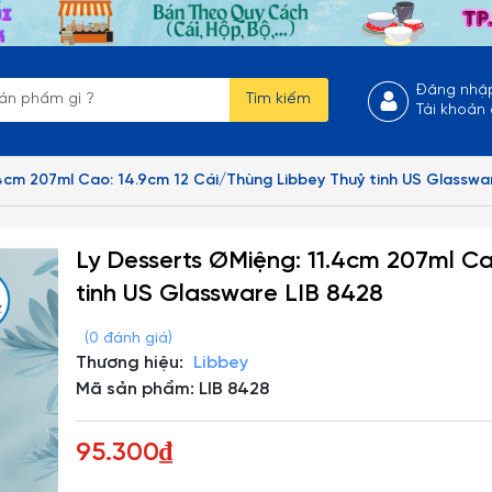
Đăng nhậ
Tìm kiếm
Tài khoản
.4cm 207ml Cao: 14.9cm 12 Cái/Thùng Libbey Thuỷ tinh US Glasswa
Ly Desserts ØMiệng: 11.4cm 207ml Ca
tinh US Glassware LIB 8428
(0 đánh giá)
Thương hiệu:
Libbey
Mã sản phẩm: LIB 8428
95.300₫