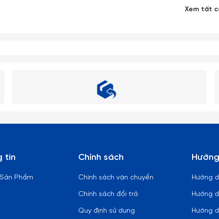
Xem tất 
bị có nhiệt độ cao.
n đĩa.
 vào các sản phẩm làm từ thuy tinh (từ nóng sang lạnh hoặc ngược
hoặc dấm trắng (dấm ăn) là những chất tẩy rửa thần kỳ, giúp ly cốc
ọ bình thuỷ tinh có cổ thon dài, khó rửa sạch có thể dùng những vi
bẩn nằm sâu trong bình.
 tin
Chính sách
Hướng
 mạnh như ném, vứt, rớt từ trên cao xuống, vì vậy xin quý khách vui
 Sản Phẩm
Chính sách vận chuyển
Hướng 
Chính sách đổi trả
Hướng d
ững lỗi thị giác nhất định. Sai số có thể từ 1-2cm
Quy định sử dụng
Hướng d