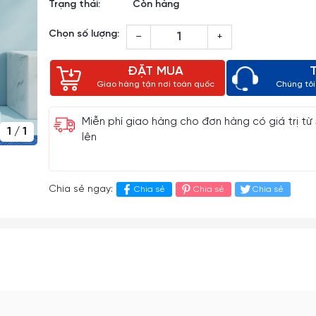
Trạng thái:
Còn hàng
Chọn số lượng:
–
+
ĐẶT MUA
Giao hàng tận nơi toàn quốc
Chúng tôi 
Miễn phí giao hàng cho đơn hàng có giá trị từ
1
/
1
lên
Chia sẻ ngay:
Chia sẻ
Chia sẻ
Chia sẻ