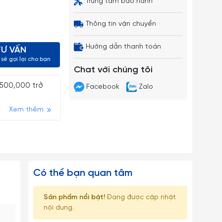
Trung tâm bảo hành
Thông tin vận chuyển
Hướng dẫn thanh toán
TƯ VẤN
sẽ gọi lại cho bạn
Chat với chúng tôi
 500,000 trở
Facebook
Zalo
Xem thêm
Có thể bạn quan tâm
Sản phẩm nổi bật!
Đang được cập nhật
nội dung.