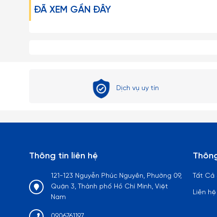
ĐÃ XEM GẦN ĐÂY
– Tránh dùng Ly trong lò vi sóng, lò nướng hay các thiết 
– Hạn chế dùng Ly cốc thủy tinh với các loại máy rửa ché
– Tuyệt đối tránh rót nước sôi nóng một cách đột ngột
gây ra hiện tượng sốc nhiệt có thể làm nứt vỡ Ly.
Dịch vụ uy tín
– Với tất cả mọi loại đồ thủy tinh nói chung thì chanh 
tinh luôn trong và sáng bóng như mới, đối với các loại l
nhỏ li ti bằng thép không gỉ để rửa chất cặn bã và vết 
Lưu ý:
Thông tin liên hệ
Thông
1. Đây là sản phẩm có thể bị vỡ nếu tác động với lực cực
121-123 Nguyễn Phúc Nguyên, Phường 09,
Tất Cả
để ngoài tầm với trẻ em.
Quận 3, Thành phố Hồ Chí Minh, Việt
Liên hệ
Nam
2. Về kích thước: Do góc chụp khác nhau nên sẽ gây ra nh
0906761197