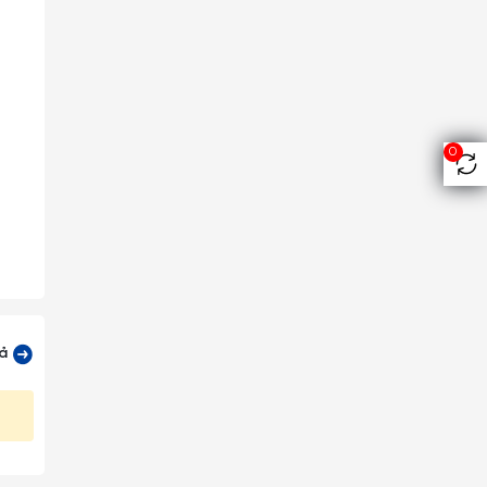
0
 cầu,
cả
ản và
t kế.