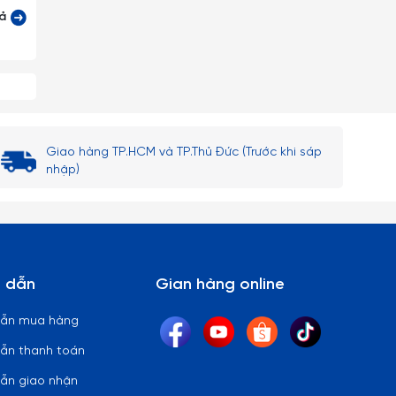
cả
 lại)
Giao hàng TP.HCM và TP.Thủ Đức (Trước khi sáp
nhập)
 thủy
ên bi
 dẫn
Gian hàng online
 lòng
dẫn mua hàng
ẫn thanh toán
ẫn giao nhận