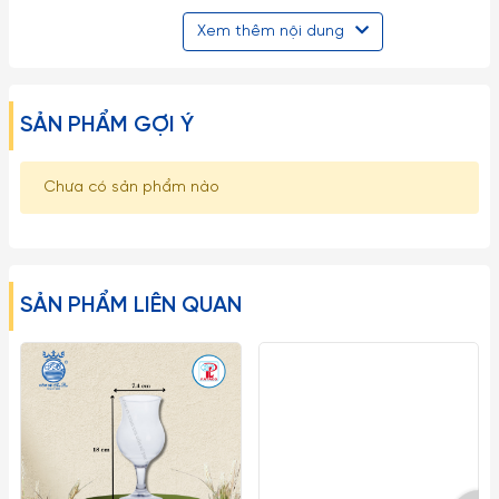
là một trong những hãng sản xuất thủy tinh lớn nhất toàn
Xem thêm nội dung
cầu, được thành lập từ năm 1818 với các dòng sản phẩm
phong phú, chất lượng cao được biết đến rộng rãi trên toàn
thế giới.
SẢN PHẨM GỢI Ý
- Hiện nay Libbey có tổng cộng 6 nhà máy ở Mỹ, Mexico, Hà
Lan, Bồ Đào Nha và Trung Quốc (2 nhà máy).
Chưa có sản phẩm nào
- Nhờ có hai đội ngũ thiết kế ở châu Âu và Mỹ, các mãu mã
của Libbey thể hiện rõ đặc trưng của hai khu vực: hoặc đơn
giản và hữu dụng, hoặc thanh mảnh và sang trọng.
SẢN PHẨM LIÊN QUAN
- Không khó khăn để nhận biết độ lớn của Libbey thông qua
sự đa dạng về mẫu mã, về dung tích trong cùng một thiết
kế. Libbey còn được biết đến về độ bền nổi trội, đóng góp
đáng kể về mặt hiệu quả kinh tế cho các khách hàng khu vực
khách sạn, nhà hàng, quán cafe.