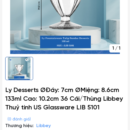
1
/
1
Ly Desserts ØĐáy: 7cm ØMiệng: 8.6cm
133ml Cao: 10.2cm 36 Cái/Thùng Libbey
Thuỷ tinh US Glassware LIB 5101
(0 đánh giá)
Thương hiệu:
Libbey