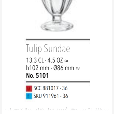
- Libbey là thương hiệu thuỷ tinh nổi tiếng của Mỹ, được coi