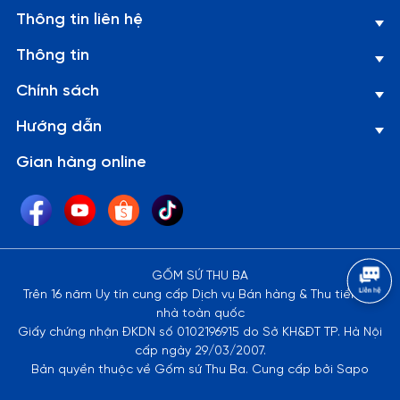
cốc thủy tinh luôn trong và sáng bóng như mới, đối với các
Thông tin liên hệ
loại lọ bình thuỷ tinh có cổ thon dài, khó rửa sạch có thể
Thông tin
dùng những viên bi nhỏ li ti bằng thép không gỉ để rửa chất
cặn bã và vết bẩn nằm sâu trong bình.
Chính sách
Lưu ý:
Hướng dẫn
Gian hàng online
1. Đây là sản phẩm có thể bị vỡ nếu tác động với lực cực
mạnh như ném, vứt, rớt từ trên cao xuống, vì vậy xin quý
khách vui lòng để ngoài tầm với trẻ em.
2. Về kích thước: Do góc chụp khác nhau nên sẽ gây ra những
GỐM SỨ THU BA
lỗi thị giác nhất định. Sai số có thể từ 1-2cm
Trên 16 năm Uy tín cung cấp Dịch vụ Bán hàng & Thu tiền tại
nhà toàn quốc
Giấy chứng nhận ĐKDN số 0102196915 do Sở KH&ĐT TP. Hà Nội
cấp ngày 29/03/2007.
Bản quyền thuộc về Gốm sứ Thu Ba. Cung cấp bởi Sapo