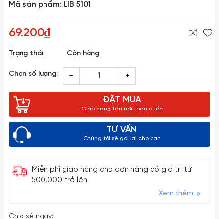
Mã sản phẩm: LIB 5101
69.200₫
Trạng thái:
Còn hàng
Chọn số lượng:
–
+
ĐẶT MUA
Giao hàng tận nơi toàn quốc
TƯ VẤN
Chúng tôi sẽ gọi lại cho bạn
Miễn phí giao hàng cho đơn hàng có giá trị từ
500,000 trở lên
Xem thêm
Chia sẻ ngay: