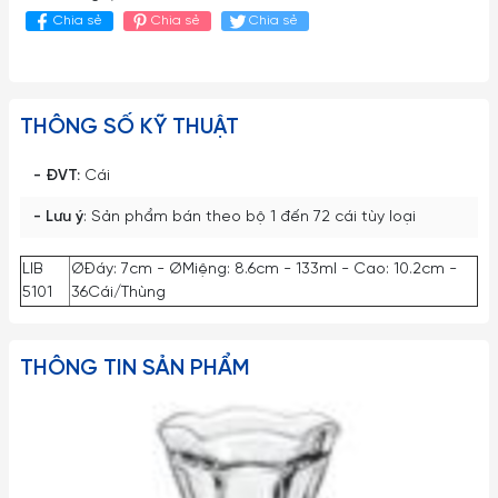
Chia sẻ
Chia sẻ
Chia sẻ
THÔNG SỐ KỸ THUẬT
- ĐVT:
Cái
- Lưu ý
: Sản phẩm bán theo bộ 1 đến 72 cái tùy loại
LIB
ØĐáy: 7cm - ØMiệng: 8.6cm - 133ml - Cao: 10.2cm -
5101
36Cái/Thùng
THÔNG TIN SẢN PHẨM