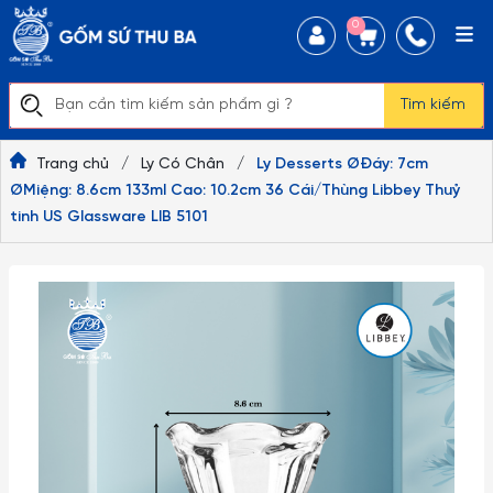
0
Tìm kiếm
Trang chủ
/
Ly Có Chân
/
Ly Desserts ØĐáy: 7cm
ØMiệng: 8.6cm 133ml Cao: 10.2cm 36 Cái/Thùng Libbey Thuỷ
tinh US Glassware LIB 5101