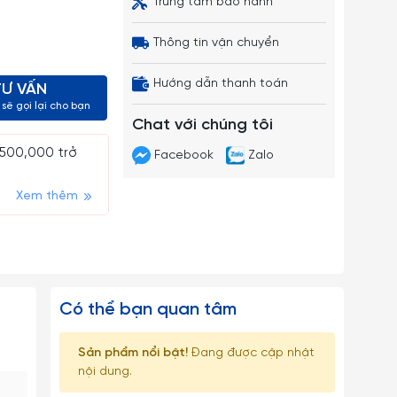
Trung tâm bảo hành
Thông tin vận chuyển
Hướng dẫn thanh toán
TƯ VẤN
sẽ gọi lại cho bạn
Chat với chúng tôi
 500,000 trở
Facebook
Zalo
Xem thêm
Có thể bạn quan tâm
Sản phẩm nổi bật!
Đang được cập nhật
nội dung.