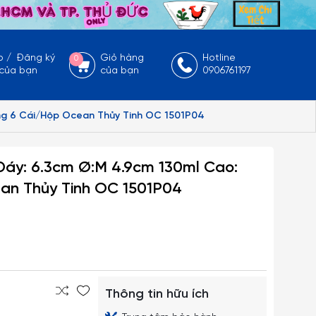
p
/
Đăng ký
Giỏ hàng
Hotline
0
 của bạn
của bạn
0906761197
ùng 6 Cái/Hộp Ocean Thủy Tinh OC 1501P04
:Đáy: 6.3cm Ø:M 4.9cm 130ml Cao:
an Thủy Tinh OC 1501P04
Thông tin hữu ích