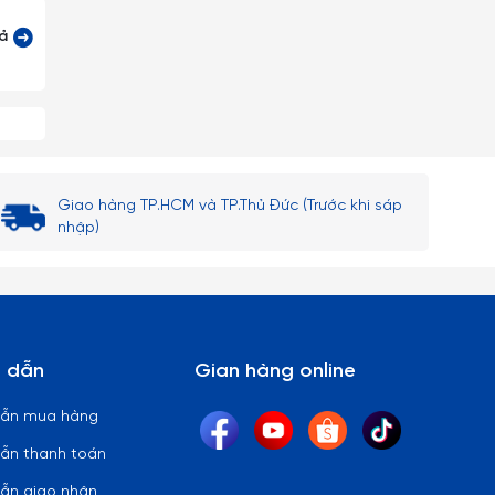
cả
Giao hàng TP.HCM và TP.Thủ Đức (Trước khi sáp
nhập)
 dẫn
Gian hàng online
dẫn mua hàng
ẫn thanh toán
ẫn giao nhận