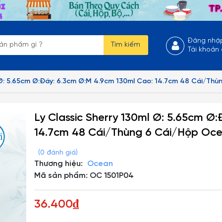
Đăng nhậ
Tìm kiếm
Tài khoản
l Ø: 5.65cm Ø:Đáy: 6.3cm Ø:M 4.9cm 130ml Cao: 14.7cm 48 Cái/Th
Ly Classic Sherry 130ml Ø: 5.65cm Ø
14.7cm 48 Cái/Thùng 6 Cái/Hộp Oce
(0 đánh giá)
Thương hiệu:
Ocean
Mã sản phẩm: OC 1501P04
36.400₫