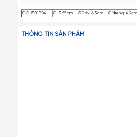
OC 1501P04
Ø: 5.65cm - ØĐáy: 6.3cm - ØMiệng: 4.9cm
THÔNG TIN SẢN PHẨM