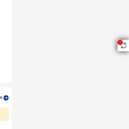
0
 rượu
cả
ứt mẻ
tuyệt