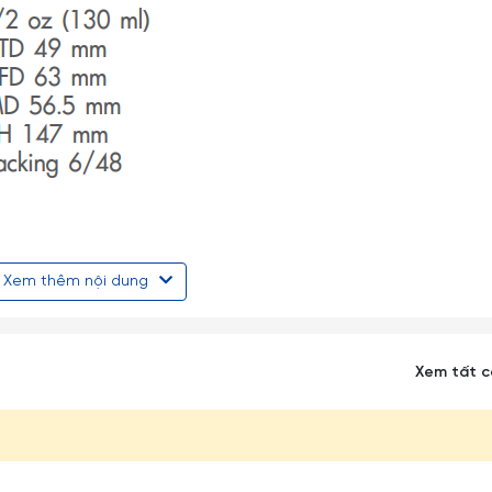
n Thái Lan thích hợp dùng cho các loại vang trắng hay các dòng
Xem thêm nội dung
Xem tất 
 tiếp vào nhau cũng như va đập vào các đồ vật cứng khác tránh s
phần chân ly nhỏ dài rất dễ gẫy vỡ nên khi cầm phải nhẹ nhàng và 