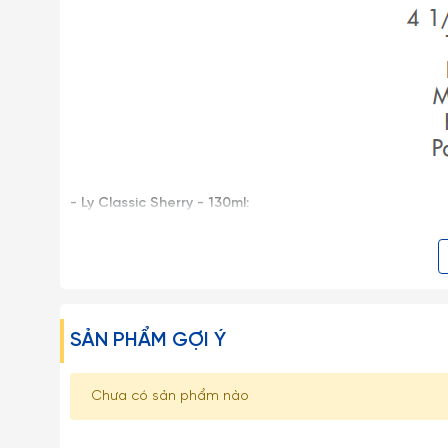
- Ly Classic Sherry - 130ml:
Ly thủy tinh Classic nhỏ nhắn loại miệng bo của Ocea
Sherry, thủy tinh trong suốt sang trọng và lịch sự…
Một số lưu ý khi sử dụng:
SẢN PHẨM GỢI Ý
– Hạn chế việc để Ly Dĩa Thủy Tinh va chạm mạnh trực
nứt vỡ.
Chưa có sản phẩm nào
– Những loại ly rượu vang, ly cooktail thủy tinh mà có 