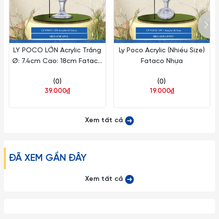
– Những loại ly rượu vang, ly cooktail thủy tinh mà có phần
chân ly nhỏ dài rất dễ gẫy vỡ nên khi cầm phải nhẹ nhàng và
tuyệt đối không được bẻ, vặn hoặc cầm không đúng cách…
LY POCO LỚN Acrylic Trắng
Ly Poco Acrylic (Nhiều Size)
Ø: 7.4cm Cao: 18cm Fataco
Fataco Nhựa
– Tuyệt đối không dùng các đồ vật cứng thô ráp để lau chùi
Nhựa ACR LPCL
rửa ly cốc.
(0)
(0)
39.000₫
19.000₫
– Tránh dùng Ly Ocean Thái Lan trong lò vi sóng, lò nướng hay
các thiết bị có nhiệt độ cao.
Xem tất cả
– Hạn chế dùng Ly cốc thủy tinh Thái Lan với các loại máy rửa
chén đĩa.
ĐÃ XEM GẦN ĐÂY
– Tuyệt đối tránh rót nước sôi nóng một cách đột ngột vào
Xem tất cả
các sản phẩm làm từ thuy tinh (từ nóng sang lạnh hoặc
ngược lại) gây ra hiện tượng sốc nhiệt có thể làm nứt vỡ Ly.