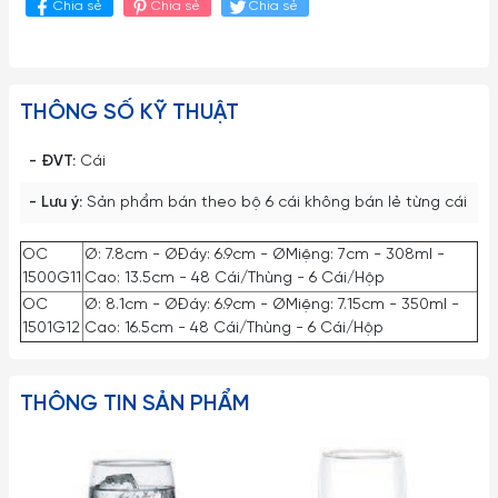
Chia sẻ
Chia sẻ
Chia sẻ
THÔNG SỐ KỸ THUẬT
- ĐVT:
Cái
- Lưu ý:
Sản phẩm bán theo bộ 6 cái không bán lẻ từng cái
OC
Ø: 7.8cm - ØĐáy: 6.9cm - ØMiệng: 7cm - 308ml -
1500G11
Cao: 13.5cm - 48 Cái/Thùng - 6 Cái/Hộp
OC
Ø: 8.1cm - ØĐáy: 6.9cm - ØMiệng: 7.15cm - 350ml -
1501G12
Cao: 16.5cm - 48 Cái/Thùng - 6 Cái/Hộp
THÔNG TIN SẢN PHẨM