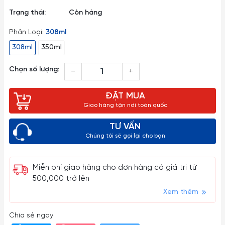
Trạng thái:
Còn hàng
Phân Loại:
308ml
308ml
350ml
Chọn số lượng:
–
+
ĐẶT MUA
Giao hàng tận nơi toàn quốc
TƯ VẤN
Chúng tôi sẽ gọi lại cho bạn
Miễn phí giao hàng cho đơn hàng có giá trị từ
500,000 trở lên
Xem thêm
Chia sẻ ngay: