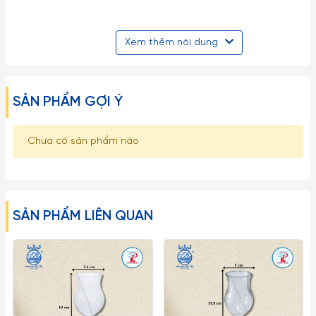
- Ly Classic Goblet - 308ml:
Xem thêm nội dung
Ly thủy tinh Goblet chân ngắn dòng Classic của Ocean Thái
Lan có viền bo thường dùng cho các loại rượu vang thiết kế
ly bầu tròn mang đến sự đầy đặn sang trọng.
SẢN PHẨM GỢI Ý
- Ly Classic Goblet -350ml:
Chưa có sản phẩm nào
Ly thủy tinh Goblet thuộc dòng Classic của Ocean Thái Lan
có gờ viền bo quanh miệng thủy tinh trong suốt với kích
thước to chân thấp chuyên dùng uống nước lọc hoặc cho
các loại rượu vang đỏ.
SẢN PHẨM LIÊN QUAN
Một số lưu ý khi sử dụng:
– Hạn chế việc để Ly Dĩa Thủy Tinh va chạm mạnh trực tiếp
vào nhau cũng như va đập vào các đồ vật cứng khác tránh
sứt mẻ nứt vỡ.