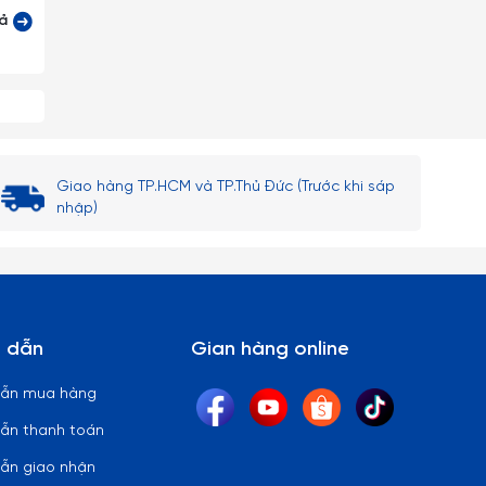
cả
 vang
Giao hàng TP.HCM và TP.Thủ Đức (Trước khi sáp
nhập)
 rượu
 đình
 dẫn
Gian hàng online
dẫn mua hàng
hượng
ẫn thanh toán
ẫn giao nhận