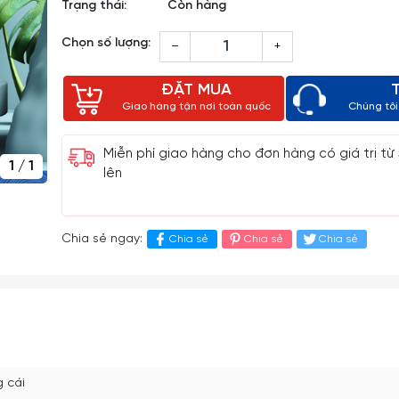
Trạng thái:
Còn hàng
Chọn số lượng:
–
+
ĐẶT MUA
Giao hàng tận nơi toàn quốc
Chúng tôi 
Miễn phí giao hàng cho đơn hàng có giá trị từ
1
/
1
lên
Chia sẻ ngay:
Chia sẻ
Chia sẻ
Chia sẻ
g cái