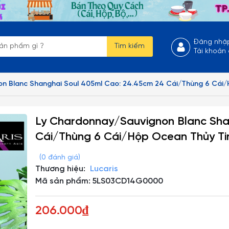
Đăng nhậ
Tìm kiếm
Tài khoản
on Blanc Shanghai Soul 405ml Cao: 24.45cm 24 Cái/Thùng 6 Cá
Ly Chardonnay/Sauvignon Blanc Sha
Cái/Thùng 6 Cái/Hộp Ocean Thủy 
(0 đánh giá)
Thương hiệu:
Lucaris
Mã sản phẩm: 5LS03CD14G0000
206.000₫