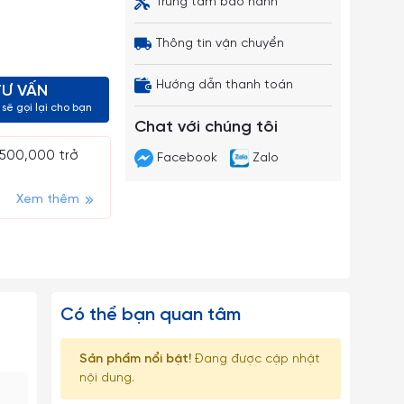
Trung tâm bảo hành
Thông tin vận chuyển
Hướng dẫn thanh toán
TƯ VẤN
sẽ gọi lại cho bạn
Chat với chúng tôi
 500,000 trở
Facebook
Zalo
Xem thêm
Có thể bạn quan tâm
Sản phẩm nổi bật!
Đang được cập nhật
nội dung.