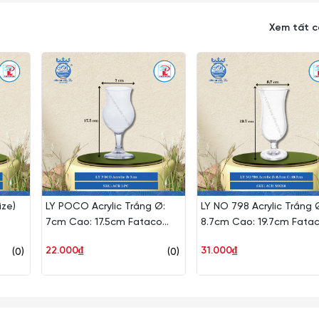
Xem tất 
ize)
LY POCO Acrylic Trắng Ø:
LY NO 798 Acrylic Trắng 
7cm Cao: 17.5cm Fataco
8.7cm Cao: 19.7cm Fata
Nhựa ACR LPC
Nhựa ACR NO798
22.000₫
31.000₫
(0)
(0)