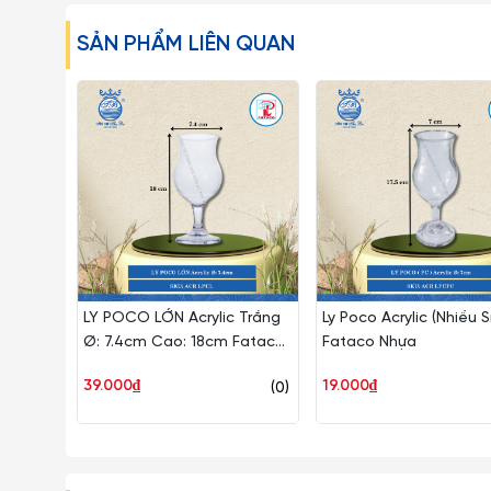
SẢN PHẨM LIÊN QUAN
LY POCO LỚN Acrylic Trắng
Ly Poco Acrylic (Nhiều S
Ø: 7.4cm Cao: 18cm Fataco
Fataco Nhựa
Nhựa ACR LPCL
39.000₫
19.000₫
(0)