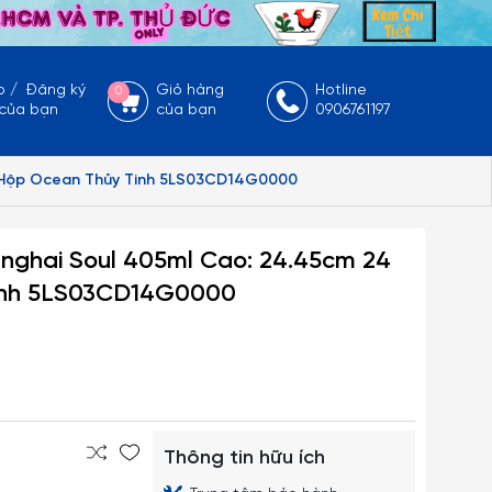
p
/
Đăng ký
Giỏ hàng
Hotline
0
 của bạn
của bạn
0906761197
i/Hộp Ocean Thủy Tinh 5LS03CD14G0000
nghai Soul 405ml Cao: 24.45cm 24
Tinh 5LS03CD14G0000
Thông tin hữu ích