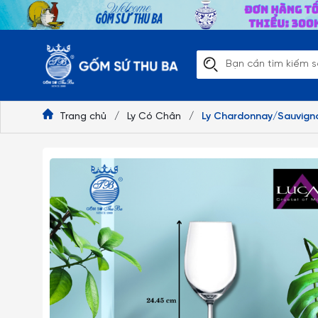
Trang chủ
/
Ly Có Chân
/
Ly Chardonnay/Sauvign