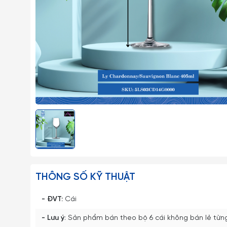
THÔNG SỐ KỸ THUẬT
- ĐVT:
Cái
- Lưu ý
: Sản phẩm bán theo bộ 6 cái không bán lẻ từn