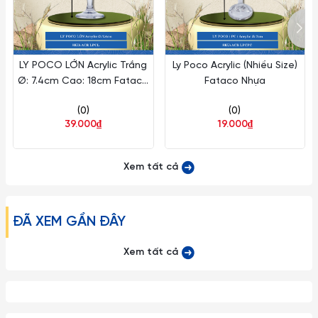
LY POCO LỚN Acrylic Trắng
Ly Poco Acrylic (Nhiều Size)
Ø: 7.4cm Cao: 18cm Fataco
Fataco Nhựa
Nhựa ACR LPCL
(0)
(0)
39.000₫
19.000₫
Xem tất cả
ĐÃ XEM GẦN ĐÂY
Xem tất cả
Lucaris là dòng ly pha lê cao cấp nhất tại Châu Á với chất