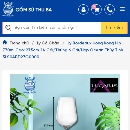
0
Tìm kiếm
Trang chủ
/
Ly Có Chân
/
Ly Bordeaux Hong Kong Hip
770ml Cao: 27.5cm 24 Cái/Thùng 6 Cái/Hộp Ocean Thủy Tinh
5LS04BD27G0000