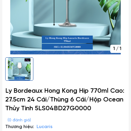
1
/
1
Ly Bordeaux Hong Kong Hip 770ml Cao:
27.5cm 24 Cái/Thùng 6 Cái/Hộp Ocean
Thủy Tinh 5LS04BD27G0000
(0 đánh giá)
Thương hiệu:
Lucaris