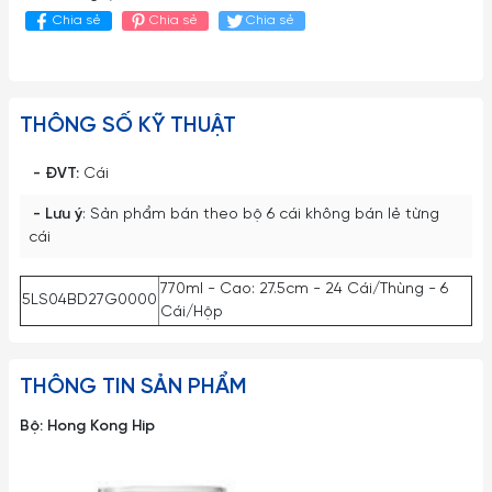
Chia sẻ
Chia sẻ
Chia sẻ
THÔNG SỐ KỸ THUẬT
- ĐVT:
Cái
- Lưu ý
: Sản phẩm bán theo bộ 6 cái không bán lẻ từng
cái
770ml - Cao: 27.5cm - 24 Cái/Thùng - 6
5LS04BD27G0000
Cái/Hộp
THÔNG TIN SẢN PHẨM
Bộ: Hong Kong Hip