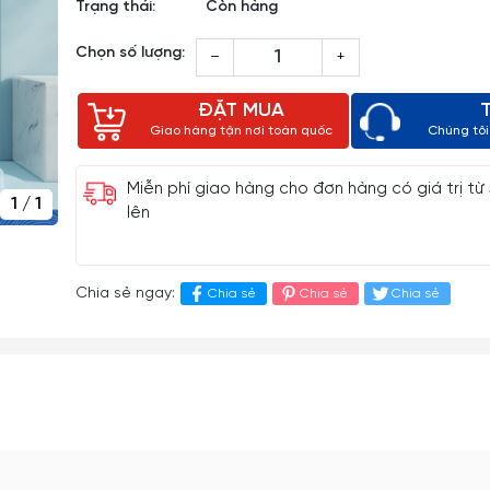
Trạng thái:
Còn hàng
Chọn số lượng:
–
+
ĐẶT MUA
Giao hàng tận nơi toàn quốc
Chúng tôi 
Miễn phí giao hàng cho đơn hàng có giá trị từ
1
/
1
lên
Chia sẻ ngay:
Chia sẻ
Chia sẻ
Chia sẻ