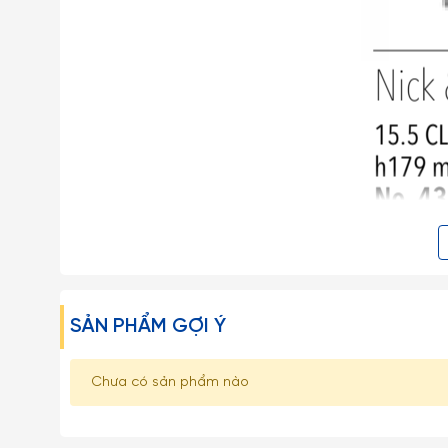
SẢN PHẨM GỢI Ý
- Libbey là thương hiệu thuỷ tinh nổi tiếng của Mỹ, đ
Chưa có sản phẩm nào
được thành lập từ năm 1818 với các dòng sản phẩm phong
- Hiện nay Libbey có tổng cộng 6 nhà máy ở Mỹ, Mexico,