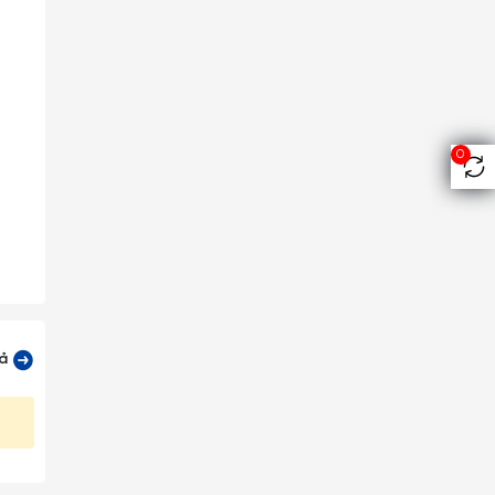
0
cả
 cầu,