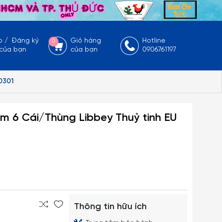
p
/
Đăng ký
Giỏ hàng
Hotline
0
 của bạn
của bạn
0906761197
0301
cm 6 Cái/Thùng Libbey Thuỷ tinh EU
Thông tin hữu ích