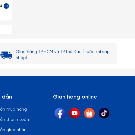
cả
tuyệt
Giao hàng TP.HCM và TP.Thủ Đức (Trước khi sáp
nhập)
 lại)
 thủy
 dẫn
Gian hàng online
ên bi
dẫn mua hàng
ẫn thanh toán
ẫn giao nhận
 lòng