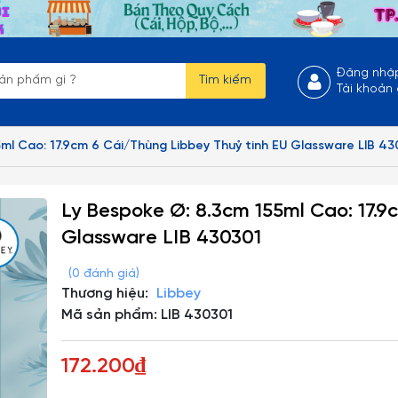
Đăng nhậ
Tìm kiếm
Tài khoản
ml Cao: 17.9cm 6 Cái/Thùng Libbey Thuỷ tinh EU Glassware LIB 43
Ly Bespoke Ø: 8.3cm 155ml Cao: 17.9
Glassware LIB 430301
(0 đánh giá)
Thương hiệu:
Libbey
Mã sản phẩm: LIB 430301
172.200₫