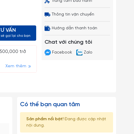
Trung tâm bảo hành
Thông tin vận chuyển
Hướng dẫn thanh toán
TƯ VẤN
sẽ gọi lại cho bạn
Chat với chúng tôi
 500,000 trở
Facebook
Zalo
Xem thêm
Có thể bạn quan tâm
Sản phẩm nổi bật!
Đang được cập nhật
nội dung.