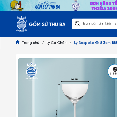
Trang chủ
/
Ly Có Chân
/
Ly Bespoke Ø: 8.3cm 155