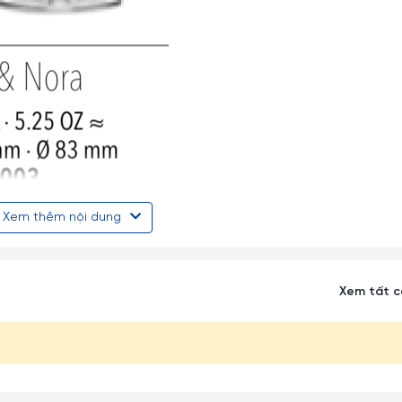
Xem thêm nội dung
Xem tất 
ược coi là một trong những hãng sản xuất thủy tinh lớn nhất toàn
 phú, chất lượng cao được biết đến rộng rãi trên toàn thế giới.
 Hà Lan, Bồ Đào Nha và Trung Quốc (2 nhà máy).