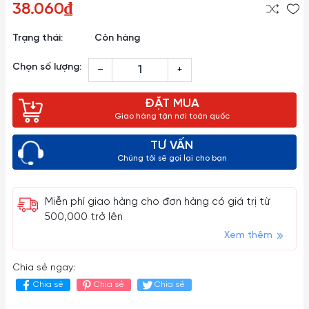
38.060₫
Trạng thái:
Còn hàng
Chọn số lượng:
–
+
ĐẶT MUA
Giao hàng tận nơi toàn quốc
TƯ VẤN
Chúng tôi sẽ gọi lại cho bạn
Miễn phí giao hàng cho đơn hàng có giá trị từ
500,000 trở lên
Xem thêm
Chia sẻ ngay:
Chia sẻ
Chia sẻ
Chia sẻ