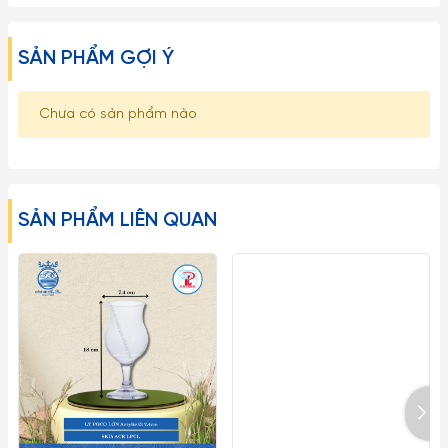
– Tuyệt đối tránh rót nước sôi nóng một cách đột ngột vào
các sản phẩm làm từ thuy tinh (từ nóng sang lạnh hoặc
SẢN PHẨM GỢI Ý
ngược lại) gây ra hiện tượng sốc nhiệt có thể làm nứt vỡ Ly.
Chưa có sản phẩm nào
– Với tất cả mọi loại đồ thủy tinh nói chung và ly cốc thủy
tinh Ocean nói riêng thì chanh hoặc dấm trắng (dấm ăn) là
những chất tẩy rửa thần kỳ, giúp ly cốc thủy tinh luôn trong và
sáng bóng như mới, đối với các loại lọ bình thuỷ tinh có cổ
SẢN PHẨM LIÊN QUAN
thon dài, khó rửa sạch có thể dùng những viên bi nhỏ li ti
bằng thép không gỉ để rửa chất cặn bã và vết bẩn nằm sâu
trong bình.
Lưu ý:
1. Đây là sản phẩm có thể bị vỡ nếu tác động với lực cực
mạnh như ném, vứt, rớt từ trên cao xuống, vì vậy xin quý
khách vui lòng để ngoài tầm với trẻ em.