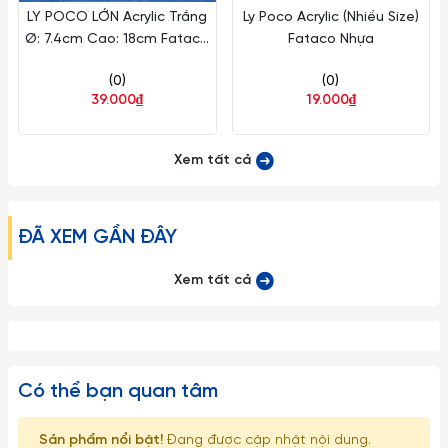
LY POCO LỚN Acrylic Trắng
Ly Poco Acrylic (Nhiều Size)
2. Về kích thước: Do góc chụp khác nhau nên sẽ gây ra những
Ø: 7.4cm Cao: 18cm Fataco
Fataco Nhựa
lỗi thị giác nhất định. Sai số có thể từ 1-2cm
Nhựa ACR LPCL
(0)
(0)
39.000₫
19.000₫
Xem tất cả
ĐÃ XEM GẦN ĐÂY
Xem tất cả
Có thể bạn quan tâm
Sản phẩm nổi bật!
Đang được cập nhật nội dung.