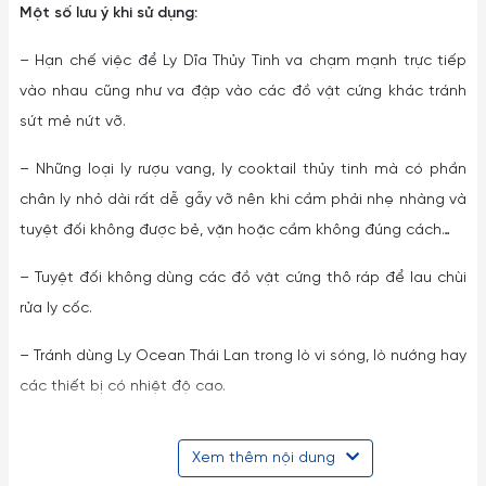
Một số lưu ý khi sử dụng:
– Hạn chế việc để Ly Dĩa Thủy Tinh va chạm mạnh trực tiếp
vào nhau cũng như va đập vào các đồ vật cứng khác tránh
sứt mẻ nứt vỡ.
– Những loại ly rượu vang, ly cooktail thủy tinh mà có phần
chân ly nhỏ dài rất dễ gẫy vỡ nên khi cầm phải nhẹ nhàng và
tuyệt đối không được bẻ, vặn hoặc cầm không đúng cách…
– Tuyệt đối không dùng các đồ vật cứng thô ráp để lau chùi
rửa ly cốc.
– Tránh dùng Ly Ocean Thái Lan trong lò vi sóng, lò nướng hay
các thiết bị có nhiệt độ cao.
– Hạn chế dùng Ly cốc thủy tinh Thái Lan với các loại máy rửa
Xem thêm nội dung
chén đĩa.