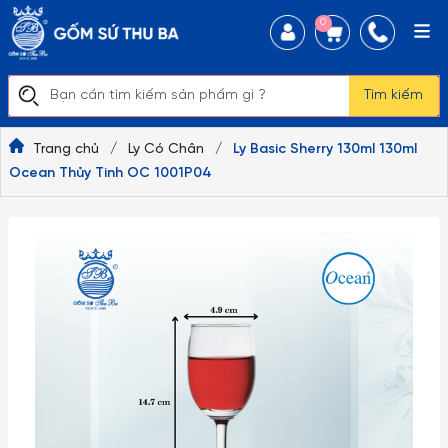
0
Tìm kiếm
Trang chủ
/
Ly Có Chân
/
Ly Basic Sherry 130ml 130ml
Ocean Thủy Tinh OC 1001P04