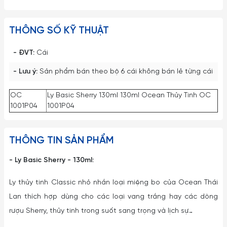
THÔNG SỐ KỸ THUẬT
- ĐVT:
Cái
- Lưu ý:
Sản phẩm bán theo bộ 6 cái không bán lẻ từng cái
OC
Ly Basic Sherry 130ml 130ml Ocean Thủy Tinh OC
1001P04
1001P04
THÔNG TIN SẢN PHẨM
- Ly Basic Sherry - 130ml:
Ly thủy tinh Classic nhỏ nhắn loại miệng bo của Ocean Thái
Lan thích hợp dùng cho các loại vang trắng hay các dòng
rượu Sherry, thủy tinh trong suốt sang trọng và lịch sự…