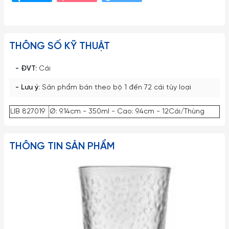
THÔNG SỐ KỸ THUẬT
- ĐVT:
Cái
- Lưu ý
: Sản phẩm bán theo bộ 1 đến 72 cái tùy loại
LIB 827019
Ø: 9.14cm - 350ml - Cao: 9.4cm - 12Cái/Thùng
THÔNG TIN SẢN PHẨM