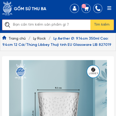
0
Tìm kiếm
Trang chủ
/
Ly Rock
/
Ly Aether Ø: 9.14cm 350ml Cao:
9.4cm 12 Cái/Thùng Libbey Thuỷ tinh EU Glassware LIB 827019