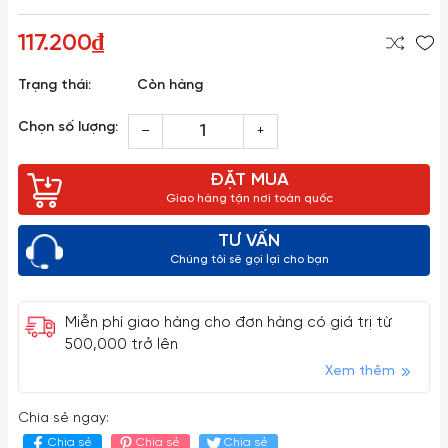
117.200₫
Trạng thái:
Còn hàng
Chọn số lượng:
–
+
ĐẶT MUA
Giao hàng tận nơi toàn quốc
TƯ VẤN
Chúng tôi sẽ gọi lại cho bạn
Miễn phí giao hàng cho đơn hàng có giá trị từ
500,000 trở lên
Xem thêm
Chia sẻ ngay:
Chia sẻ
Chia sẻ
Chia sẻ