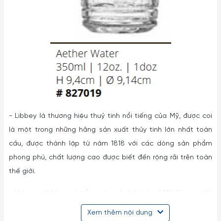
- Libbey là thương hiệu thuỷ tinh nổi tiếng của Mỹ, được coi
là một trong những hãng sản xuất thủy tinh lớn nhất toàn
cầu, được thành lập từ năm 1818 với các dòng sản phẩm
phong phú, chất lượng cao được biết đến rộng rãi trên toàn
thế giới.
- Hiện nay Libbey có tổng cộng 6 nhà máy ở Mỹ, Mexico, Hà
Lan, Bồ Đào Nha và Trung Quốc (2 nhà máy).
Xem thêm nội dung