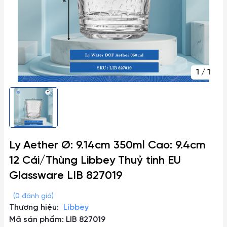
1
/
1
Ly Aether Ø: 9.14cm 350ml Cao: 9.4cm
12 Cái/Thùng Libbey Thuỷ tinh EU
Glassware LIB 827019
(0 đánh giá)
Thương hiệu:
Libbey
Mã sản phẩm: LIB 827019