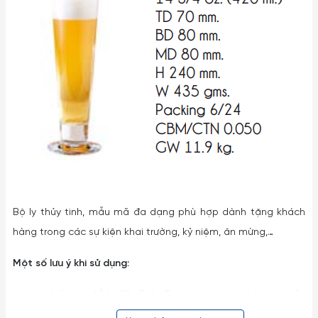
Bộ ly thủy tinh, mẫu mã đa dạng phù hợp dành tặng khách
hàng trong các sự kiện khai trường, kỷ niệm, ăn mừng,…
Một số lưu ý khi sử dụng:
– Hạn chế việc để Ly Dĩa Thủy Tinh va chạm mạnh trực tiếp
vào nhau cũng như va đập vào các đồ vật cứng khác tránh