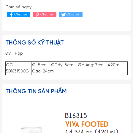
Chia sẻ ngay:
Chia sẻ
Chia sẻ
Chia sẻ
THÔNG SỐ KỸ THUẬT
ĐVT: Hộp
OC
Ø: 8cm - ØĐáy: 8cm - ØMiệng: 7cm - 420ml -
5B1631506G
Cao: 24cm
THÔNG TIN SẢN PHẨM