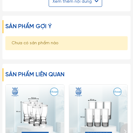
Xem thêm nội dung
sứt mẻ nứt vỡ.
– Những loại ly rượu vang, ly cooktail thủy tinh mà có phần
SẢN PHẨM GỢI Ý
chân ly nhỏ dài rất dễ gẫy vỡ nên khi cầm phải nhẹ nhàng và
tuyệt đối không được bẻ, vặn hoặc cầm không đúng cách…
Chưa có sản phẩm nào
– Tuyệt đối không dùng các đồ vật cứng thô ráp để lau chùi
rửa ly cốc.
Tránh dùng Ly Ocean Thái Lan trong lò vi sóng, lò nướng hay
SẢN PHẨM LIÊN QUAN
các thiết bị có nhiệt độ cao.
– Hạn chế dùng Ly cốc thủy tinh Thái Lan với các loại máy rửa
chén đĩa.
– Tuyệt đối tránh rót nước sôi nóng một cách đột ngột vào
các sản phẩm làm từ thuy tinh (từ nóng sang lạnh hoặc
ngược lại) gây ra hiện tượng sốc nhiệt có thể làm nứt vỡ Ly.