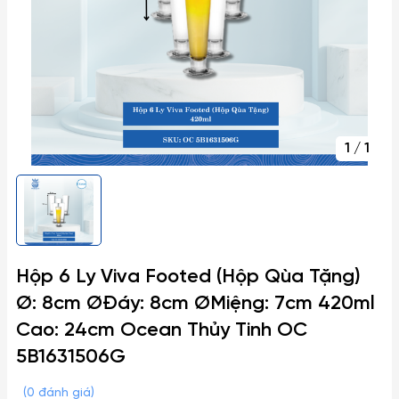
1
/
1
Hộp 6 Ly Viva Footed (Hộp Qùa Tặng)
Ø: 8cm ØĐáy: 8cm ØMiệng: 7cm 420ml
Cao: 24cm Ocean Thủy Tinh OC
5B1631506G
(0 đánh giá)