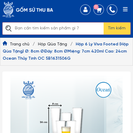
0
Tìm kiếm
Trang chủ
/
Hộp Qùa Tặng
/
Hộp 6 Ly Viva Footed (Hộp
Qùa Tặng) Ø: 8cm ØĐáy: 8cm ØMiệng: 7cm 420ml Cao: 24cm
Ocean Thủy Tinh OC 5B1631506G