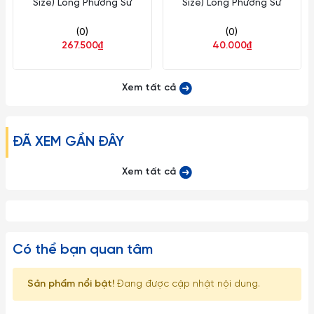
Size) Long Phương Sứ
Size) Long Phương Sứ
(0)
(0)
267.500₫
40.000₫
Xem tất cả
ĐÃ XEM GẦN ĐÂY
Xem tất cả
Có thể bạn quan tâm
Sản phẩm nổi bật!
Đang được cập nhật nội dung.