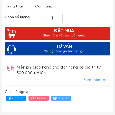
Trạng thái:
Còn hàng
Chọn số lượng:
–
+
ĐẶT MUA
Giao hàng tận nơi toàn quốc
TƯ VẤN
Chúng tôi sẽ gọi lại cho bạn
Miễn phí giao hàng cho đơn hàng có giá trị từ
500,000 trở lên
Xem thêm
Chia sẻ ngay:
Chia sẻ
Chia sẻ
Chia sẻ