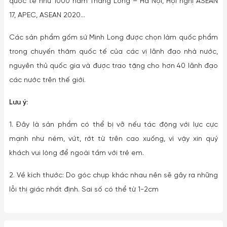
quốc tế như 1000 năm Thăng Long – Hà Nội, Hội nghị ASEAN
17, APEC, ASEAN 2020...
Các sản phẩm gốm sứ Minh Long được chọn làm quốc phẩm
trong chuyến thăm quốc tế của các vị lãnh đạo nhà nước,
nguyên thủ quốc gia và được trao tặng cho hơn 40 lãnh đạo
các nước trên thế giới.
Lưu ý:
1. Đây là sản phẩm có thể bị vỡ nếu tác động với lực cực
mạnh như ném, vứt, rớt từ trên cao xuống, vì vậy xin quý
khách vui lòng để ngoài tầm với trẻ em.
2. Về kích thước: Do góc chụp khác nhau nên sẽ gây ra những
lỗi thị giác nhất định. Sai số có thể từ 1-2cm