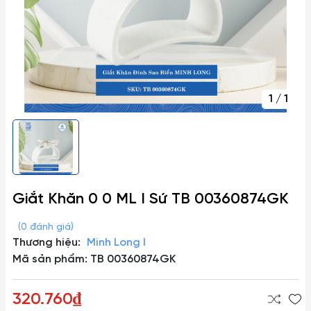
1
/
1
Giắt Khăn 0 0 ML I Sứ TB 00360874GK
(0 đánh giá)
Thương hiệu:
Minh Long I
Mã sản phẩm: TB 00360874GK
320.760₫