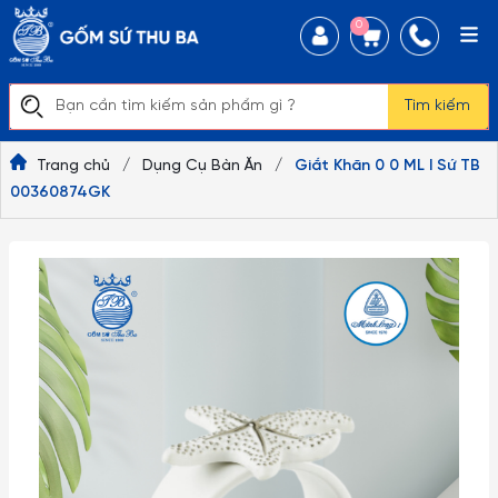
0
Tìm kiếm
Trang chủ
/
Dụng Cụ Bàn Ăn
/
Giắt Khăn 0 0 ML I Sứ TB
00360874GK