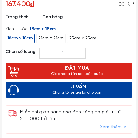
167.400₫
Trạng thái:
Còn hàng
Kích Thước:
18cm x 18cm
18cm x 18cm
21cm x 21cm
25cm x 25cm
Chọn số lượng:
–
+
ĐẶT MUA
Giao hàng tận nơi toàn quốc
TƯ VẤN
Chúng tôi sẽ gọi lại cho bạn
Miễn phí giao hàng cho đơn hàng có giá trị từ
500,000 trở lên
Xem thêm