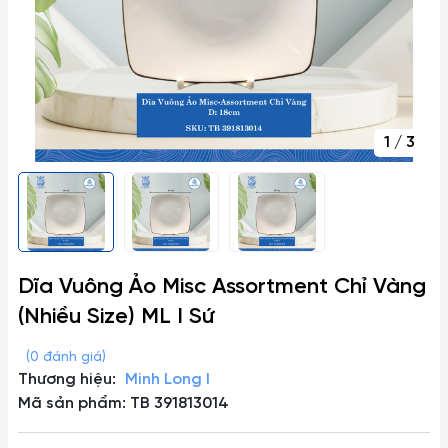
1
/
3
Dĩa Vuông Ảo Misc Assortment Chỉ Vàng
(Nhiều Size) ML I Sứ
(0 đánh giá)
Thương hiệu:
Minh Long I
Mã sản phẩm: TB 391813014