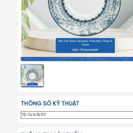
THÔNG SỐ KỸ THUẬT
TB 041418197