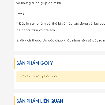
và những ai đã giúp đỡ mình.
Lưu ý:
1. Đây là sản phẩm có thể bị vỡ nếu tác động với lực cực
để ngoài tầm với trẻ em.
2. Về kích thước: Do góc chụp khác nhau nên sẽ gây ra nh
SẢN PHẨM GỢI Ý
Chưa có sản phẩm nào
SẢN PHẨM LIÊN QUAN