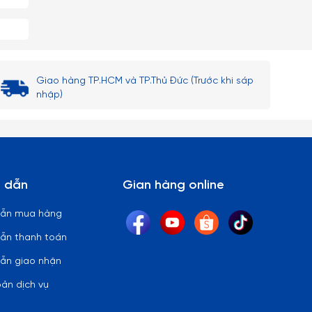
Giao hàng TP.HCM và TP.Thủ Đức (Trước khi sáp
nhập)
 dẫn
Gian hàng online
dẫn mua hàng
ẫn thanh toán
ẫn giao nhận
oản dịch vụ