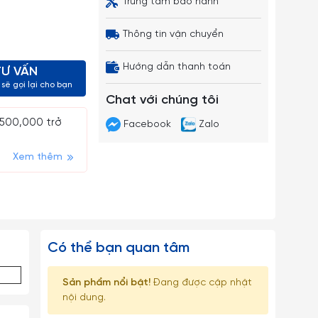
Trung tâm bảo hành
Thông tin vận chuyển
Hướng dẫn thanh toán
TƯ VẤN
sẽ gọi lại cho bạn
Chat với chúng tôi
 500,000 trở
Facebook
Zalo
Xem thêm
Có thể bạn quan tâm
Sản phẩm nổi bật!
Đang được cập nhật
nội dung.