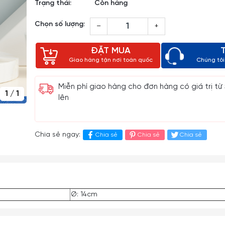
Trạng thái:
Còn hàng
Chọn số lượng:
–
+
ĐẶT MUA
Giao hàng tận nơi toàn quốc
Chúng tôi 
Miễn phí giao hàng cho đơn hàng có giá trị từ
1
/
1
lên
Chia sẻ ngay:
Chia sẻ
Chia sẻ
Chia sẻ
Ø: 14cm