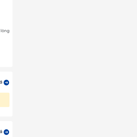
 lòng
cả
cả