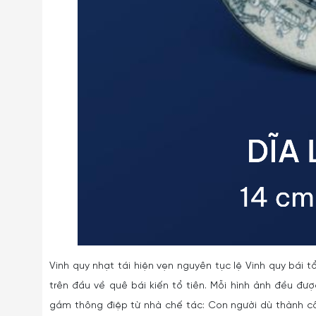
Vinh quy nhạt tái hiện vẹn nguyên tục lệ Vinh quy bái t
trên đầu về quê bái kiến tổ tiên. Mỗi hình ảnh đều đư
gắm thông điệp từ nhà chế tác: Con người dù thành cô