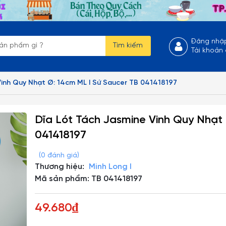
Đăng nhậ
Tìm kiếm
Tài khoản
Vinh Quy Nhạt Ø: 14cm ML I Sứ Saucer TB 041418197
Dĩa Lót Tách Jasmine Vinh Quy Nhạt
041418197
(0 đánh giá)
Thương hiệu:
Minh Long I
Mã sản phẩm: TB 041418197
49.680₫