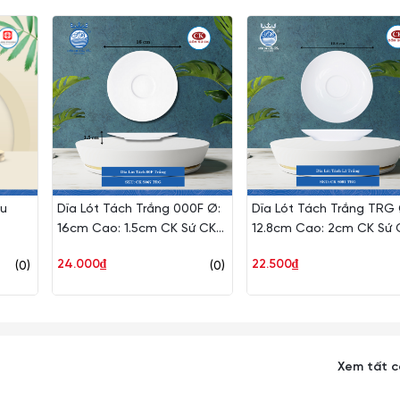
ều
Dĩa Lót Tách Trắng 000F Ø:
Dĩa Lót Tách Trắng TRG 
16cm Cao: 1.5cm CK Sứ CK
12.8cm Cao: 2cm CK Sứ 
S067 TRG
S091 TRG
24.000₫
22.500₫
(0)
(0)
Xem tất 