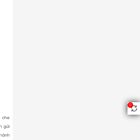
0
g che
m gửi
thành