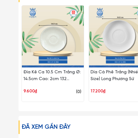
Đĩa Kê Ca 10.5 Cm Trắng Ø:
Dĩa Cà Phê Trắng (Nhi
14.5cm Cao: 2cm 132
Size) Long Phương Sứ
Cái/Thùng Long Phương Sứ
9.600₫
17.200₫
(0)
LP AS 3922
ĐÃ XEM GẦN ĐÂY