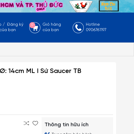
p
/
Đăng ký
Giỏ hàng
Hotline
0
 của bạn
của bạn
0906761197
 Ø: 14cm ML I Sứ Saucer TB
Thông tin hữu ích