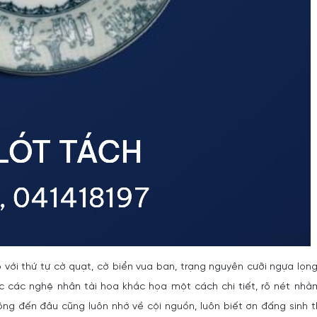
ổ với thứ tự cờ quạt, cờ biển vua ban, trạng nguyên cưỡi ngựa lọn
ợc các nghệ nhân tài hoa khắc họa một cách chi tiết, rõ nét nhằ
ng đến đâu cũng luôn nhớ về cội nguồn, luôn biết ơn đấng sinh 