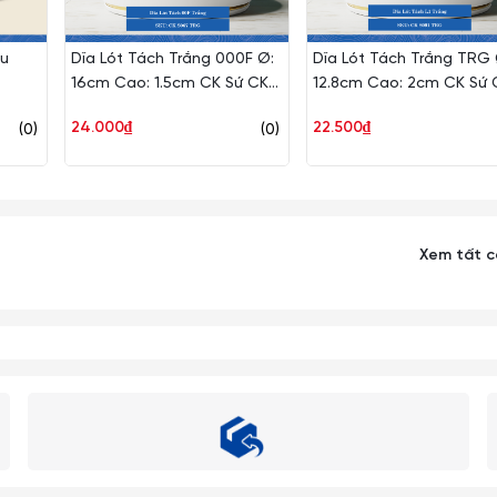
ều
Dĩa Lót Tách Trắng 000F Ø:
Dĩa Lót Tách Trắng TRG 
16cm Cao: 1.5cm CK Sứ CK
12.8cm Cao: 2cm CK Sứ 
S067 TRG
S091 TRG
24.000₫
22.500₫
(0)
(0)
Xem tất 