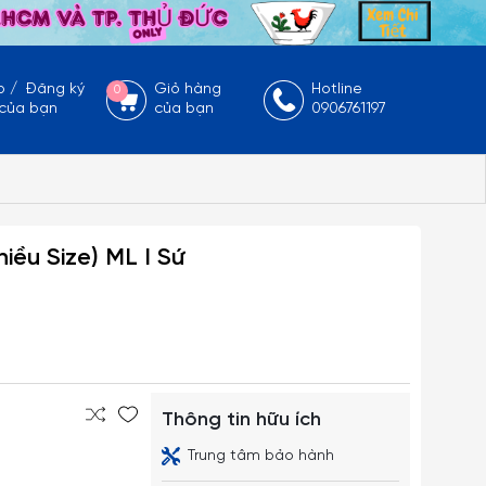
p
/
Đăng ký
Giỏ hàng
Hotline
0
 của bạn
của bạn
0906761197
iều Size) ML I Sứ
Thông tin hữu ích
Trung tâm bảo hành