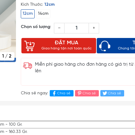
Kích Thước:
12cm
12cm
14cm
Chọn số lượng:
–
+
ĐẶT MUA
Giao hàng tận nơi toàn quốc
Chúng tôi 
1
/
2
Miễn phí giao hàng cho đơn hàng có giá trị từ
lên
Chia sẻ ngay:
Chia sẻ
Chia sẻ
Chia sẻ
m - 100 Gr.
m - 160.33 Gr.