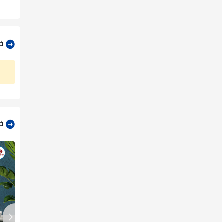
cả
cả