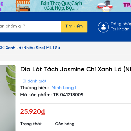
Đăng nhậ
Tìm kiếm
Tài khoản
hỉ Xanh Lá (Nhiều Size) ML I Sứ
Dĩa Lót Tách Jasmine Chỉ Xanh Lá (Nh
(0 đánh giá)
Thương hiệu:
Minh Long I
Mã sản phẩm: TB 041218009
25.920₫
Trạng thái:
Còn hàng