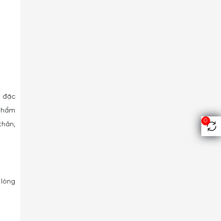
n đặc
 phẩm
0
thân,
 lòng