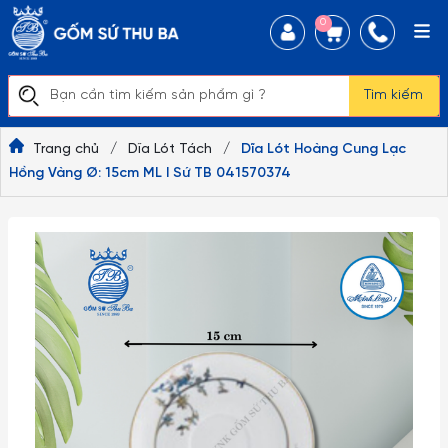
0
Tìm kiếm
Trang chủ
/
Dĩa Lót Tách
/
Dĩa Lót Hoàng Cung Lạc
Hồng Vàng Ø: 15cm ML I Sứ TB 041570374