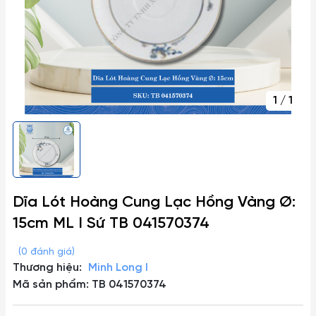
1
/
1
Dĩa Lót Hoàng Cung Lạc Hồng Vàng Ø:
15cm ML I Sứ TB 041570374
(0 đánh giá)
Thương hiệu:
Minh Long I
Mã sản phẩm: TB 041570374