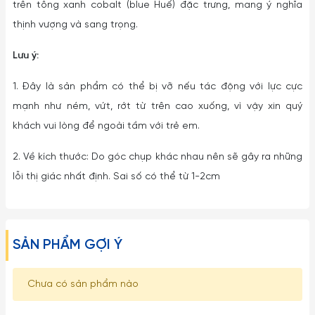
trên tông xanh cobalt (blue Huế) đặc trưng, mang ý nghĩa
thịnh vượng và sang trọng.
Lưu ý:
1. Đây là sản phẩm có thể bị vỡ nếu tác động với lực cực
mạnh như ném, vứt, rớt từ trên cao xuống, vì vậy xin quý
khách vui lòng để ngoài tầm với trẻ em.
2. Về kích thước: Do góc chụp khác nhau nên sẽ gây ra những
lỗi thị giác nhất định. Sai số có thể từ 1-2cm
SẢN PHẨM GỢI Ý
Chưa có sản phẩm nào