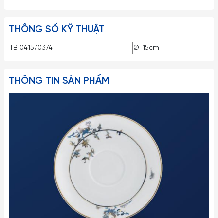
THÔNG SỐ KỸ THUẬT
TB 041570374
Ø: 15cm
THÔNG TIN SẢN PHẨM