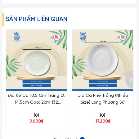
SẢN PHẨM LIÊN QUAN
Đĩa Kê Ca 10.5 Cm Trắng Ø:
Dĩa Cà Phê Trắng (Nhiều
14.5cm Cao: 2cm 132
Size) Long Phương Sứ
Cái/Thùng Long Phương Sứ
(0)
(0)
LP AS 3922
9.600₫
17.200₫