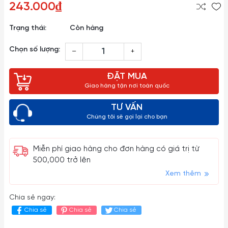
243.000₫
Trạng thái:
Còn hàng
Chọn số lượng:
–
+
ĐẶT MUA
Giao hàng tận nơi toàn quốc
TƯ VẤN
Chúng tôi sẽ gọi lại cho bạn
Miễn phí giao hàng cho đơn hàng có giá trị từ
500,000 trở lên
Xem thêm
Chia sẻ ngay:
Chia sẻ
Chia sẻ
Chia sẻ