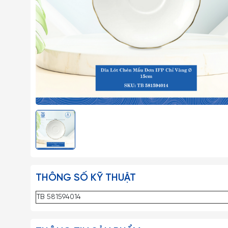
THÔNG SỐ KỸ THUẬT
TB 581594014