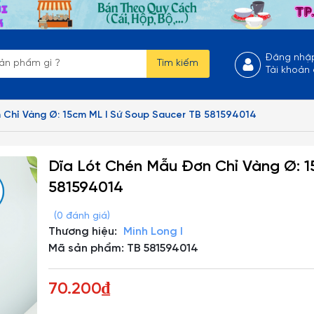
Đăng nhậ
Tìm kiếm
Tài khoản
 Chỉ Vàng Ø: 15cm ML I Sứ Soup Saucer TB 581594014
Dĩa Lót Chén Mẫu Đơn Chỉ Vàng Ø: 1
581594014
(0 đánh giá)
Thương hiệu:
Minh Long I
Mã sản phẩm: TB 581594014
70.200₫