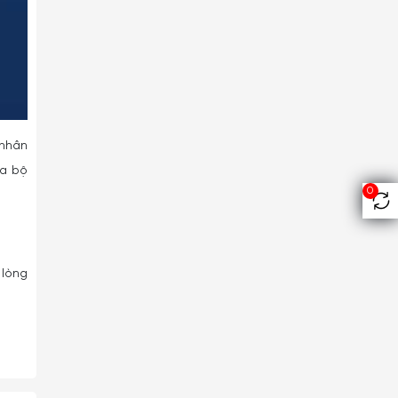
 nhân
ủa bộ
0
 lòng