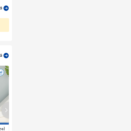
cả
cả
ze)
Dĩa Lót Cơm Camellia Lộc
Dĩa Lót Chén Súp Jasmine