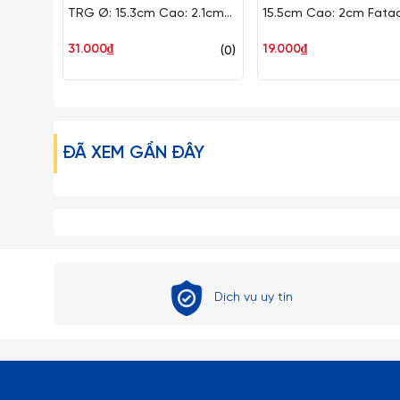
TRG Ø: 15.3cm Cao: 2.1cm
15.5cm Cao: 2cm Fata
CK Sứ CK TA281SC TRG
Nhựa HRC DLC11H
31.000₫
19.000₫
(0)
ĐÃ XEM GẦN ĐÂY
Dịch vụ uy tín