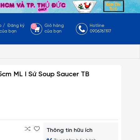
p
/
Đăng ký
Giỏ hàng
Hotline
0
 của bạn
của bạn
0906761197
5cm ML I Sứ Soup Saucer TB
Thông tin hữu ích