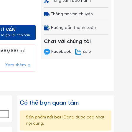
Trung tâm bảo hành
Thông tin vận chuyển
Hướng dẫn thanh toán
TƯ VẤN
sẽ gọi lại cho bạn
Chat với chúng tôi
 500,000 trở
Facebook
Zalo
Xem thêm
Có thể bạn quan tâm
Sản phẩm nổi bật!
Đang được cập nhật
nội dung.