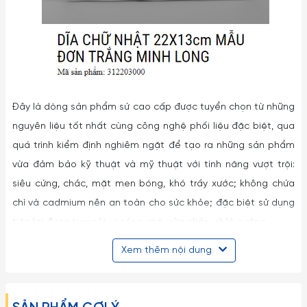
Đây là dòng sản phẩm sứ cao cấp được tuyển chọn từ những
nguyên liệu tốt nhất cùng công nghệ phối liệu đặc biệt, qua
quá trình kiểm định nghiêm ngặt để tạo ra những sản phẩm
vừa đảm bảo kỹ thuật và mỹ thuật với tính năng vượt trội:
siêu cứng, chắc, mặt men bóng, khó trầy xước; không chứa
chì và cadmium nên an toàn cho sức khỏe; đặc biệt sử dụng
tiện lợi được trong lò vi sóng, máy rửa chén và lò nướng…
Xem thêm nội dung
Vẻ đẹp tinh tế từ nước men sáng, màu sứ trắng ngà sang
trọng, quyến rũ và thiết kế với nhiều hoa văn đa dạng, nhẹ
nhàng, bay bổng, bộ bàn ăn thích hợp trong việc trang trí và