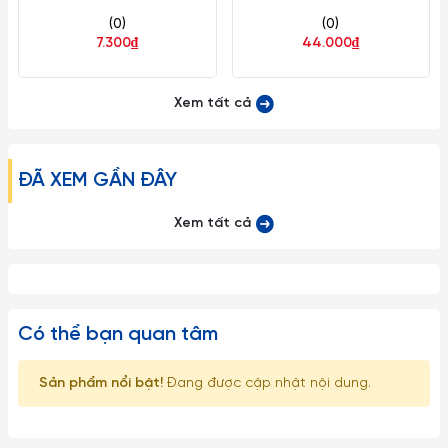
(Xám Granite) (Nhiều Size)
(0)
(0)
Superware Nhựa
7.300₫
44.000₫
Xem tất cả
ĐÃ XEM GẦN ĐÂY
Xem tất cả
Có thể bạn quan tâm
Sản phẩm nổi bật!
Đang được cập nhật nội dung.