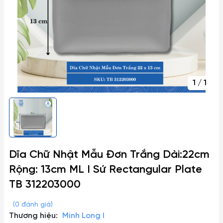
1
/
1
Dĩa Chữ Nhật Mẫu Đơn Trắng Dài:22cm
Rộng: 13cm ML I Sứ Rectangular Plate
TB 312203000
(0 đánh giá)
Thương hiệu:
Minh Long I