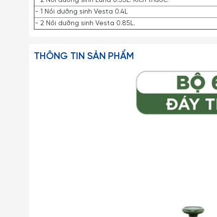
- 2 Nồi dưỡng sinh Luna 0.55L. Kích thước:
- 1 Nồi dưỡng sinh Vesta 0.4L
- 2 Nồi dưỡng sinh Vesta 0.85L.
THÔNG TIN SẢN PHẨM