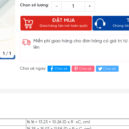
Chọn số lượng:
–
+
ĐẶT MUA
Giao hàng tận nơi toàn quốc
Chúng tôi 
Miễn phí giao hàng cho đơn hàng có giá trị từ
lên
1
/
1
Chia sẻ ngay:
Chia sẻ
Chia sẻ
Chia sẻ
16.16 × 13.23 × 10.26 (D x R xC, cm)