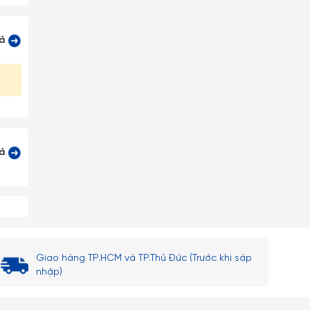
cả
cả
Giao hàng TP.HCM và TP.Thủ Đức (Trước khi sáp
nhập)