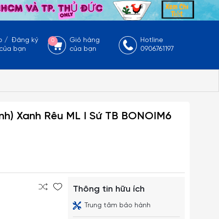
p
/
Đăng ký
Giỏ hàng
Hotline
0
 của bạn
của bạn
0906761197
inh) Xanh Rêu ML I Sứ TB BONOIM6
Thông tin hữu ích
Trung tâm bảo hành