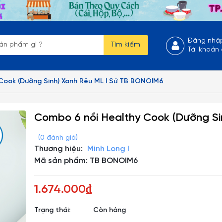
Đăng nhậ
Tìm kiếm
Tài khoản
Cook (Dưỡng Sinh) Xanh Rêu ML I Sứ TB BONOIM6
Combo 6 nồi Healthy Cook (Dưỡng S
(0 đánh giá)
Thương hiệu:
Minh Long I
Mã sản phẩm: TB BONOIM6
1.674.000₫
Trạng thái:
Còn hàng