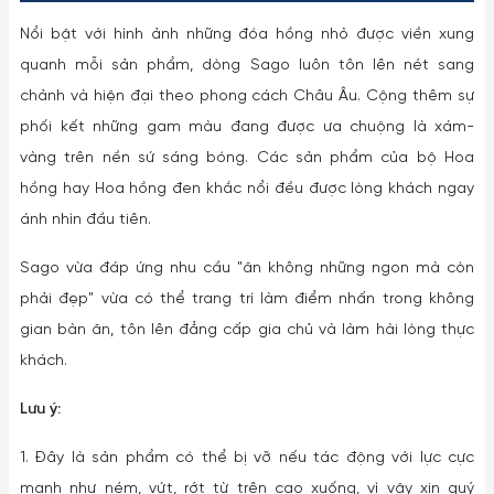
Nổi bật với hình ảnh những đóa hồng nhỏ được viền xung
quanh mỗi sản phẩm, dòng Sago luôn tôn lên nét sang
chảnh và hiện đại theo phong cách Châu Âu. Cộng thêm sự
phối kết những gam màu đang được ưa chuộng là xám-
vàng trên nền sứ sáng bóng. Các sản phẩm của bộ Hoa
hồng hay Hoa hồng đen khắc nổi đều được lòng khách ngay
ánh nhìn đầu tiên.
Sago vừa đáp ứng nhu cầu "ăn không những ngon mà còn
phải đẹp" vừa có thể trang trí làm điểm nhấn trong không
gian bàn ăn, tôn lên đẳng cấp gia chủ và làm hài lòng thực
khách.
Lưu ý:
1. Đây là sản phẩm có thể bị vỡ nếu tác động với lực cực
mạnh như ném, vứt, rớt từ trên cao xuống, vì vậy xin quý