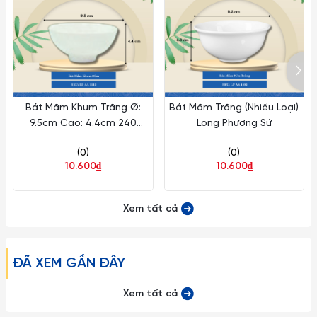
Bát Mắm Khum Trắng Ø:
Bát Mắm Trắng (Nhiều Loại)
9.5cm Cao: 4.4cm 240
Long Phương Sứ
Cái/Thùng 120 Cái/Hộp
(0)
(0)
Long Phương Sứ LP AA 1112
10.600₫
10.600₫
Xem tất cả
ĐÃ XEM GẦN ĐÂY
Xem tất cả