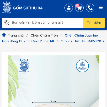
0
Tìm kiếm
Trang chủ
/
Chén Chấm Tròn
/
Chén Chấm Jasmine
Hoa Hồng Ø: 9cm Cao: 2.5cm ML I Sứ Sauce Dish TB 040919017