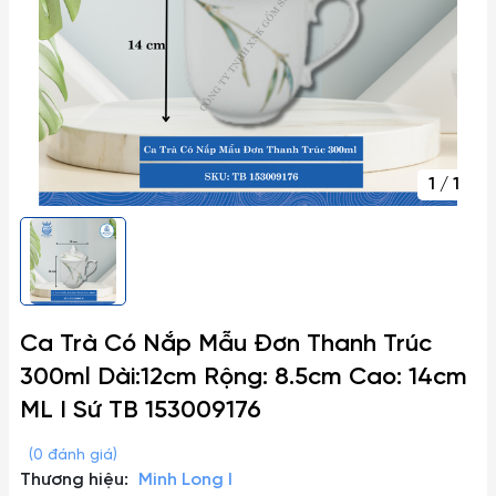
1
/
1
Ca Trà Có Nắp Mẫu Đơn Thanh Trúc
300ml Dài:12cm Rộng: 8.5cm Cao: 14cm
ML I Sứ TB 153009176
(0 đánh giá)
Thương hiệu:
Minh Long I