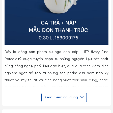
Đây là dòng sản phẩm sứ ngà cao cấp - IFP (Ivory Fine
Porcelain) được tuyển chọn từ những nguyên liệu tốt nhất
cùng công nghệ phối liệu đặc biệt, qua quá trình kiểm định
nghiêm ngặt để tạo ra những sản phẩm vừa đảm bảo kỹ
thuật và mỹ thuật với tính năng vượt trội: siêu cứng, chắc,
mặt men bóng, khó trầy xước; không chứa chì và cadmium
nên an toàn cho sức khỏe; đặc biệt sử dụng tiện lợi được
Xem thêm nội dung
trong lò vi sóng, máy rửa chén và lò nướng…
Vẻ đẹp tinh tế từ nước men sáng, màu sứ trắng ngà sang