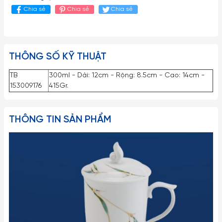
Chia sẻ
Chia sẻ
Chia sẻ
THÔNG SỐ KỸ THUẬT
TB
300ml - Dài: 12cm - Rộng: 8.5cm - Cao: 14cm -
153009176
415Gr.
THÔNG TIN SẢN PHẨM