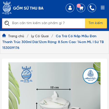
0
Tìm kiếm
Trang chủ
/
Ly Có Quai
/
Ca Trà Có Nắp Mẫu Đơn
Thanh Trúc 300ml Dài:12cm Rộng: 8.5cm Cao: 14cm ML I Sứ TB
153009176