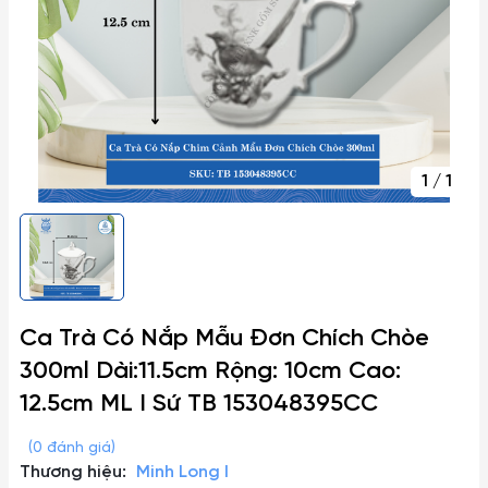
1
/
1
Ca Trà Có Nắp Mẫu Đơn Chích Chòe
300ml Dài:11.5cm Rộng: 10cm Cao:
12.5cm ML I Sứ TB 153048395CC
(0 đánh giá)
Thương hiệu:
Minh Long I