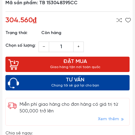
Mã sản phẩm: TB 153048395CC
304.560₫
Trạng thái:
Còn hàng
Chọn số lượng:
–
+
ĐẶT MUA
Giao hàng tận nơi toàn quốc
TƯ VẤN
Chúng tôi sẽ gọi lại cho bạn
Miễn phí giao hàng cho đơn hàng có giá trị từ
500,000 trở lên
Xem thêm
Chia sẻ ngay: