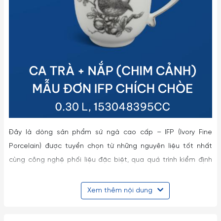
Đây là dòng sản phẩm sứ ngà cao cấp – IFP (Ivory Fine
Porcelain) được tuyển chọn từ những nguyên liệu tốt nhất
cùng công nghệ phối liệu đặc biệt, qua quá trình kiểm định
nghiêm ngặt để tạo ra những sản phẩm vừa đảm bảo kỹ
thuật và mỹ thuật với tính năng vượt trội: siêu cứng, chắc,
Xem thêm nội dung
mặt men bóng, khó trầy xước; không chứa chì và cadmium
nên an toàn cho sức khỏe; đặc biệt sử dụng tiện lợi được