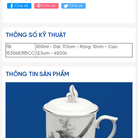
Chia sẻ
Chia sẻ
Chia sẻ
THÔNG SỐ KỸ THUẬT
TB
300ml - Dài: 11.5cm - Rộng: 10cm - Cao:
153048395CC
12.5cm - 450Gr.
THÔNG TIN SẢN PHẨM