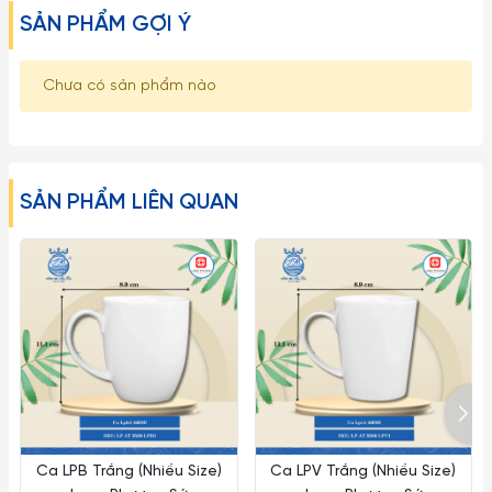
trong lò vi sóng, máy rửa chén và lò nướng…
SẢN PHẨM GỢI Ý
Vẻ đẹp tinh tế từ nước men sáng, màu sứ trắng ngà sang
Chưa có sản phẩm nào
trọng, quyến rũ và thiết kế với nhiều hoa văn đa dạng, nhẹ
nhàng, bay bổng, bộ bàn ăn thích hợp trong việc trang trí và
trình bày món ăn thêm đẹp mắt, giúp tô điểm sự sang trọng
cho bàn ăn gia đình đồng thời thể hiện gu thẩm mỹ, sáng
SẢN PHẨM LIÊN QUAN
tạo và phong cách riêng của chủ nhân.
Lưu ý:
1. Đây là sản phẩm có thể bị vỡ nếu tác động với lực cực
mạnh như ném, vứt, rớt từ trên cao xuống, vì vậy xin quý
khách vui lòng để ngoài tầm với trẻ em.
2. Về kích thước: Do góc chụp khác nhau nên sẽ gây ra những
lỗi thị giác nhất định. Sai số có thể từ 1-2cm
Ca LPB Trắng (Nhiều Size)
Ca LPV Trắng (Nhiều Size)