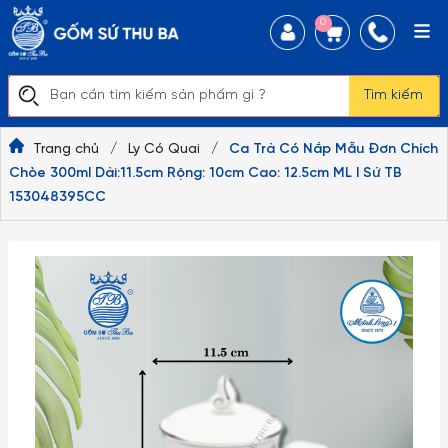
0
Tìm kiếm
Trang chủ
/
Ly Có Quai
/
Ca Trà Có Nắp Mẫu Đơn Chích
Chòe 300ml Dài:11.5cm Rộng: 10cm Cao: 12.5cm ML I Sứ TB
153048395CC