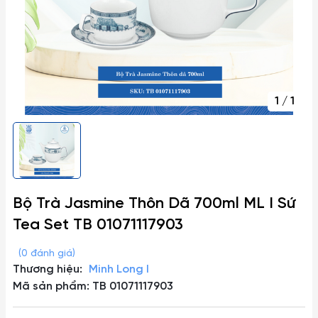
1
/
1
Bộ Trà Jasmine Thôn Dã 700ml ML I Sứ
Tea Set TB 01071117903
(0 đánh giá)
Thương hiệu:
Minh Long I
Mã sản phẩm: TB 01071117903