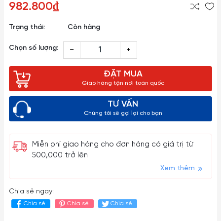
982.800₫
Trạng thái:
Còn hàng
Chọn số lượng:
–
+
ĐẶT MUA
Giao hàng tận nơi toàn quốc
TƯ VẤN
Chúng tôi sẽ gọi lại cho bạn
Miễn phí giao hàng cho đơn hàng có giá trị từ
500,000 trở lên
Xem thêm
Chia sẻ ngay:
Chia sẻ
Chia sẻ
Chia sẻ