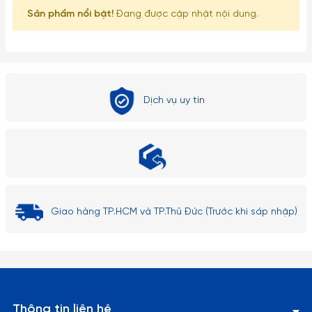
2. Về kích thước: Do góc chụp khác nhau nên sẽ gây ra những
Sản phẩm nổi bật!
Đang được cập nhật nội dung.
lỗi thị giác nhất định. Sai số có thể từ 1-2cm
Dịch vụ uy tín
Giao hàng TP.HCM và TP.Thủ Đức (Trước khi sáp nhập)
Thông tin liên hệ