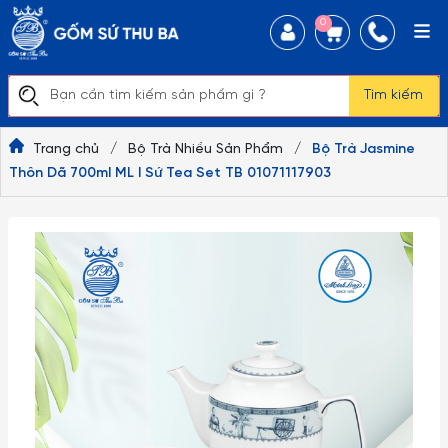
0
Tìm kiếm
Trang chủ
/
Bộ Trà Nhiều Sản Phẩm
/
Bộ Trà Jasmine
Thôn Dã 700ml ML I Sứ Tea Set TB 01071117903