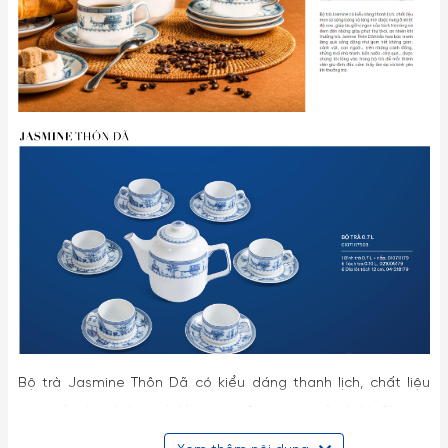
Bộ trà Jasmine Thôn Dã có kiểu dáng thanh lịch, chất liệu
men sứ sáng bóng và láng mịn được nung ở nhiệt độ cao,
giúp lưu giữ vị ngon của tách trà nóng và đem đến những