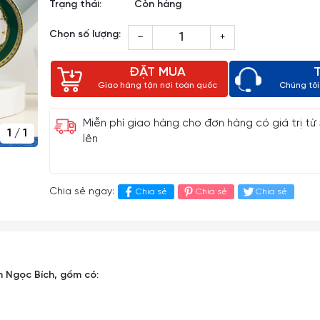
Trạng thái:
Còn hàng
Chọn số lượng:
–
+
ĐẶT MUA
Giao hàng tận nơi toàn quốc
Chúng tôi 
Miễn phí giao hàng cho đơn hàng có giá trị từ
1
/
1
lên
Chia sẻ ngay:
Chia sẻ
Chia sẻ
Chia sẻ
 Ngọc Bích, gồm có: