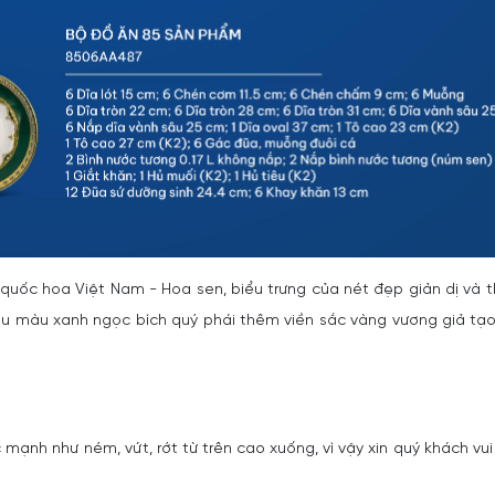
quốc hoa Việt Nam - Hoa sen, biểu trưng của nét đẹp giản dị và 
àu màu xanh ngọc bích quý phái thêm viền sắc vàng vương giả tạ
 mạnh như ném, vứt, rớt từ trên cao xuống, vì vậy xin quý khách vui