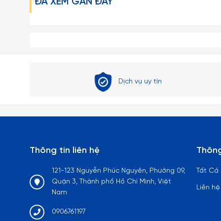
ĐÃ XEM GẦN ĐÂY
Dịch vụ uy tín
Thông tin liên hệ
Thông
121-123 Nguyễn Phúc Nguyên, Phường 09,
Tất Cả
Quận 3, Thành phố Hồ Chí Minh, Việt
Liên hệ
Nam
0906761197