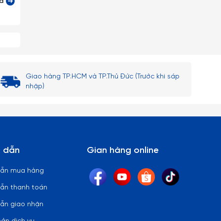
cả
Giao hàng TP.HCM và TP.Thủ Đức (Trước khi sáp
nhập)
 dẫn
Gian hàng online
dẫn mua hàng
ẫn thanh toán
ẫn giao nhận