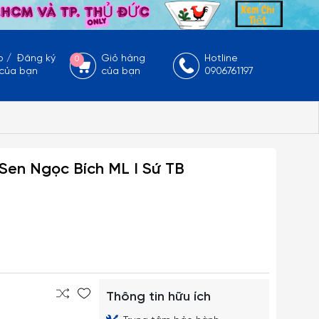
p
/
Đăng ký
Giỏ hàng
Hotline
0
 của bạn
của bạn
0906761197
en Ngọc Bích ML I Sứ TB
Thông tin hữu ích