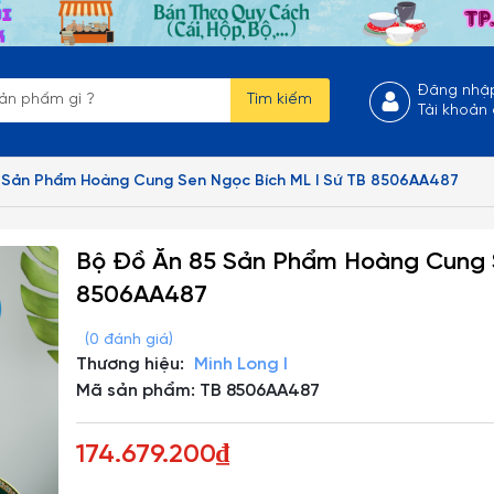
Đăng nhậ
Tìm kiếm
Tài khoản
 Sản Phẩm Hoàng Cung Sen Ngọc Bích ML I Sứ TB 8506AA487
Bộ Đồ Ăn 85 Sản Phẩm Hoàng Cung S
8506AA487
(0 đánh giá)
Thương hiệu:
Minh Long I
Mã sản phẩm: TB 8506AA487
174.679.200₫