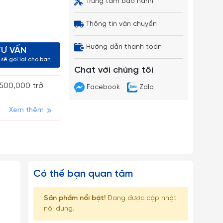
Trung tâm bảo hành
Thông tin vận chuyển
Hướng dẫn thanh toán
TƯ VẤN
sẽ gọi lại cho bạn
Chat với chúng tôi
 500,000 trở
Facebook
Zalo
Xem thêm
Có thể bạn quan tâm
Sản phẩm nổi bật!
Đang được cập nhật
nội dung.