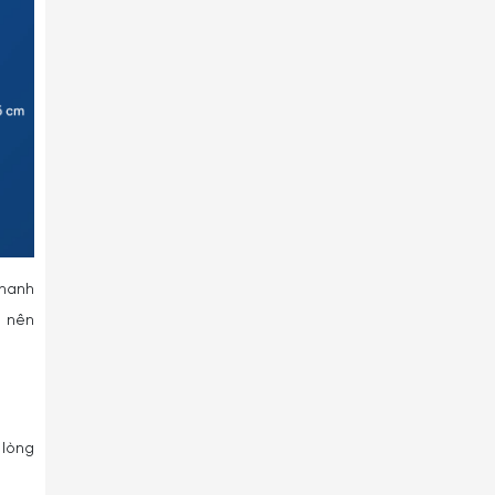
thanh
o nên
 lòng