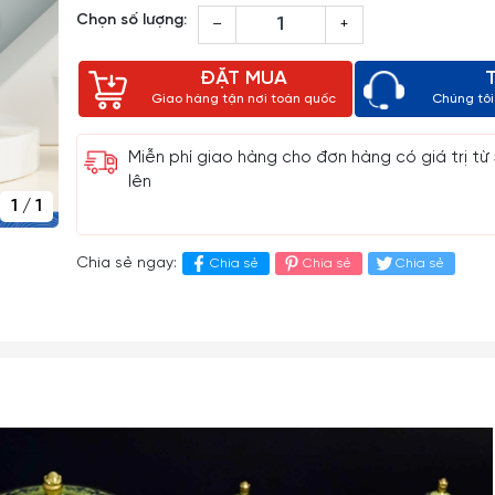
Chọn số lượng:
–
+
ĐẶT MUA
Giao hàng tận nơi toàn quốc
Chúng tôi 
Miễn phí giao hàng cho đơn hàng có giá trị từ
lên
1
/
1
Chia sẻ ngay:
Chia sẻ
Chia sẻ
Chia sẻ