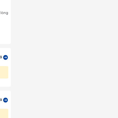
 lòng
cả
cả