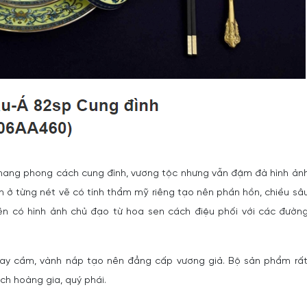
ang phong cách cung đình, vương tộc nhưng vẫn đậm đà hình ản
n ở từng nét vẽ có tính thẩm mỹ riêng tạo nên phần hồn, chiều sâ
n có hình ảnh chủ đạo từ hoa sen cách điệu phối với các đườn
ay cầm, vành nắp tạo nên đẳng cấp vương giả. Bộ sản phẩm rấ
ch hoàng gia, quý phái.