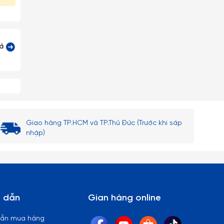
cả
Giao hàng TP.HCM và TP.Thủ Đức (Trước khi sáp
nhập)
 dẫn
Gian hàng online
dẫn mua hàng