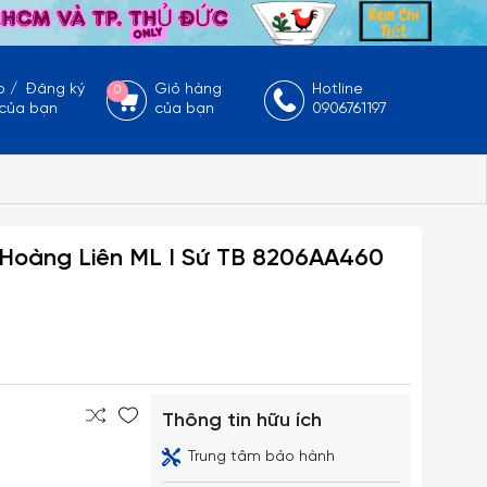
p
/
Đăng ký
Giỏ hàng
Hotline
0
 của bạn
của bạn
0906761197
Hoàng Liên ML I Sứ TB 8206AA460
Thông tin hữu ích
Trung tâm bảo hành