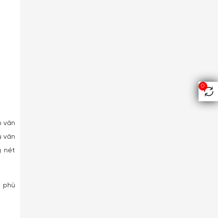
0
h văn
u văn
g nét
t phù