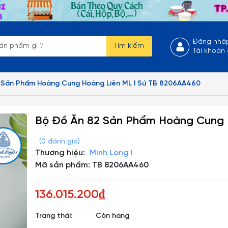
Đăng nhậ
Tìm kiếm
Tài khoản
 Sản Phẩm Hoàng Cung Hoàng Liên ML I Sứ TB 8206AA460
Bộ Đồ Ăn 82 Sản Phẩm Hoàng Cung 
(0 đánh giá)
Thương hiệu:
Minh Long I
Mã sản phẩm: TB 8206AA460
136.015.200₫
Trạng thái:
Còn hàng