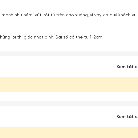
 mạnh như ném, vứt, rớt từ trên cao xuống, vì vậy xin quý khách vui
ững lỗi thị giác nhất định. Sai số có thể từ 1-2cm
Xem tất 
Xem tất 