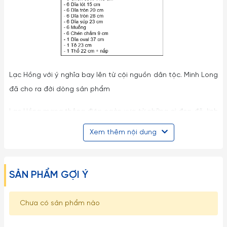
Lạc Hồng với ý nghĩa bay lên từ cội nguồn dân tộc. Minh Long
đã cho ra đời dòng sản phẩm
Lạc Hồng mang thông điệp ngàn xưa từ những gì đẹp đẽ, linh
thiêng cho tâm hồn và khát vọng bay lên, là niềm tự hào
Xem thêm nội dung
sáng tạo và thăng hoa suốt ngàn đời của dân tộc vào bữa
ăn hàng ngày của gia đình nhằm nhắc nhớ con cháu luôn
hướng về cội nguồn dân tộc và mang đến cho gia đình bữa
SẢN PHẨM GỢI Ý
cơm thêm trọn vị, ấm cúng hơn.
Chưa có sản phẩm nào
Sản phẩm có lối thiết kế tinh tế, trang nhã. Trên nền sứ sáng
bóng, các họa tiết, hoa văn được trang trí bằng vàng 24k