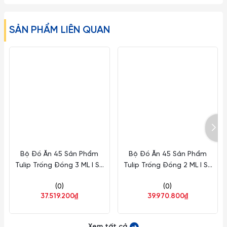
trên tông xanh cobalt (blue Huế) đặc trưng, mang ý nghĩa
thịnh vượng và sang trọng.
SẢN PHẨM LIÊN QUAN
Lưu ý:
1. Đây là sản phẩm có thể bị vỡ nếu tác động với lực cực
mạnh như ném, vứt, rớt từ trên cao xuống, vì vậy xin quý
khách vui lòng để ngoài tầm với trẻ em.
2. Về kích thước: Do góc chụp khác nhau nên sẽ gây ra những
lỗi thị giác nhất định. Sai số có thể từ 1-2cm
Bộ Đồ Ăn 45 Sản Phẩm
Bộ Đồ Ăn 45 Sản Phẩm
Tulip Trống Đồng 3 ML I Sứ
Tulip Trống Đồng 2 ML I Sứ
TB 4506AA457
TB 4506AA439
(0)
(0)
37.519.200₫
39.970.800₫
Xem tất cả