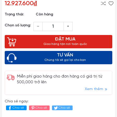
12.927.600₫
Trạng thái:
Còn hàng
Chọn số lượng:
–
+
ĐẶT MUA
Giao hàng tận nơi toàn quốc
TƯ VẤN
Chúng tôi sẽ gọi lại cho bạn
Miễn phí giao hàng cho đơn hàng có giá trị từ
500,000 trở lên
Xem thêm
Chia sẻ ngay:
Chia sẻ
Chia sẻ
Chia sẻ