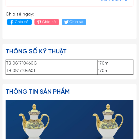
Chia sẻ ngay:
Chia sẻ
Chia sẻ
Chia sẻ
THÔNG SỐ KỸ THUẬT
TB 081710460G
170ml
TB 081710460T
170ml
THÔNG TIN SẢN PHẨM