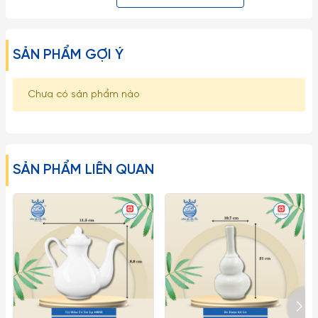
thể hiện phong cách hoàng gia, quý phái.
Lưu ý:
SẢN PHẨM GỢI Ý
1. Đây là sản phẩm có thể bị vỡ nếu tác động với lực cực
mạnh như ném, vứt, rớt từ trên cao xuống, vì vậy xin quý
Chưa có sản phẩm nào
khách vui lòng để ngoài tầm với trẻ em.
2. Về kích thước: Do góc chụp khác nhau nên sẽ gây ra những
lỗi thị giác nhất định. Sai số có thể từ 1-2cm
SẢN PHẨM LIÊN QUAN