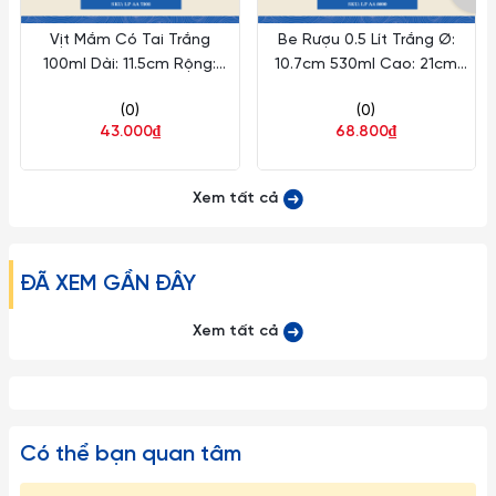
Vịt Mắm Có Tai Trắng
Be Rượu 0.5 Lít Trắng Ø:
100ml Dài: 11.5cm Rộng:
10.7cm 530ml Cao: 21cm
5.2cm Cao: 8.8cm 100
200 Cái/Thùng 100
(0)
(0)
Cái/Thùng 50 Cái/Hộp
Cái/Hộp Long Phương Sứ LP
43.000₫
68.800₫
Long Phương Sứ LP AA 7303
AA 8000
Xem tất cả
ĐÃ XEM GẦN ĐÂY
Xem tất cả
Có thể bạn quan tâm