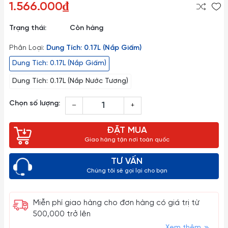
1.566.000₫
Trạng thái:
Còn hàng
Phân Loại:
Dung Tích: 0.17L (Nắp Giấm)
Dung Tích: 0.17L (Nắp Giấm)
Dung Tích: 0.17L (Nắp Nước Tương)
Chọn số lượng:
–
+
ĐẶT MUA
Giao hàng tận nơi toàn quốc
TƯ VẤN
Chúng tôi sẽ gọi lại cho bạn
Miễn phí giao hàng cho đơn hàng có giá trị từ
500,000 trở lên
Xem thêm