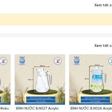
Xem tất 
h hãng Ocean Thái Lan với thiết kế dày dặn đẹp chắc chắn. Sản
sang trọng và lịch sự Được làm từ chất liệu thủy tinh, sản phẩm 
Xem tất 
ạnh đều được, những loại đồ uống nóng sẽ được giữ nóng lâu hơ
bụi bẩn, côn trùng.
ớc hàng ngày hoặc sử dụng pha đồ uống cho nhóm nhiều người.
 cầm và dễ di chuyển bình nước.
 tiếp vào nhau cũng như va đập vào các đồ vật cứng khác tránh s
 Nhiều
BÌNH NƯỚC B.N027 Acrylic
BÌNH NƯỚC B.N026 Acryli