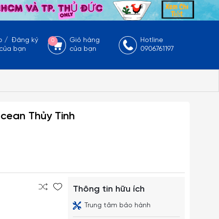
p
/
Đăng ký
Giỏ hàng
Hotline
0
 của bạn
của bạn
0906761197
cean Thủy Tinh
Thông tin hữu ích
Trung tâm bảo hành