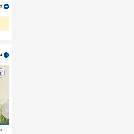
cả
 phẩm
có bề
cả
n nhờ
ứt mẻ
c
BÌNH NƯỚC B.N024( K.Hộp)
BÌNH NƯỚC B.N023( K.Hộp)