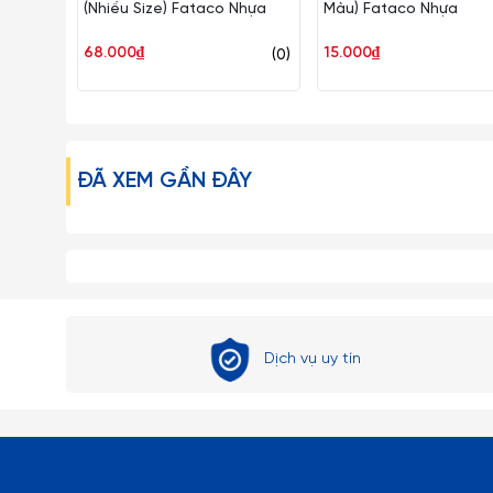
(Nhiều Size) Fataco Nhựa
Màu) Fataco Nhựa
– Những loại ly rượu vang, ly cooktail thủy tinh mà có 
68.000₫
15.000₫
(0)
đối không được bẻ, vặn hoặc cầm không đúng cách…
– Tuyệt đối không dùng các đồ vật cứng thô ráp để lau ch
Tránh dùng Ly Ocean Thái Lan trong lò vi sóng, lò nướng 
ĐÃ XEM GẦN ĐÂY
– Hạn chế dùng Ly cốc thủy tinh Thái Lan với các loại má
– Tuyệt đối tránh rót nước sôi nóng một cách đột ngột
gây ra hiện tượng sốc nhiệt có thể làm nứt vỡ Ly.
– Với tất cả mọi loại đồ thủy tinh nói chung và ly cốc
Dịch vụ uy tín
chất tẩy rửa thần kỳ, giúp ly cốc thủy tinh luôn trong và
rửa sạch có thể dùng những viên bi nhỏ li ti bằng thép 
Lưu ý: