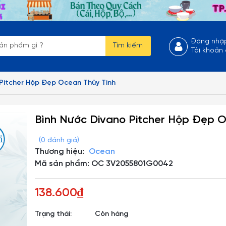
Đăng nhậ
Tìm kiếm
Tài khoản
 Pitcher Hộp Đẹp Ocean Thủy Tinh
Bình Nước Divano Pitcher Hộp Đẹp O
(0 đánh giá)
Thương hiệu:
Ocean
Mã sản phẩm: OC 3V2055801G0042
138.600₫
Trạng thái:
Còn hàng