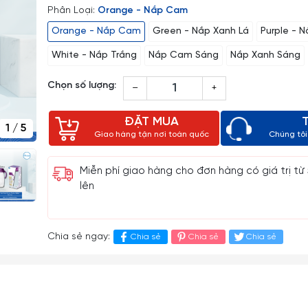
Phân Loại:
Orange - Nắp Cam
Orange - Nắp Cam
Green - Nắp Xanh Lá
Purple - 
White - Nắp Trắng
Nắp Cam Sáng
Nắp Xanh Sáng
Chọn số lượng:
–
+
ĐẶT MUA
1
/
5
Giao hàng tận nơi toàn quốc
Chúng tôi 
Miễn phí giao hàng cho đơn hàng có giá trị từ
lên
Chia sẻ ngay:
Chia sẻ
Chia sẻ
Chia sẻ